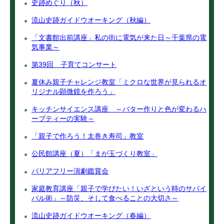
史跡めぐり（秋）
流山史跡ガイドウオーキング（秋編）
「文書館出前講座」私の街に電気が来た日～千葉県の電
気事業～
第39回 子育てコンサート
夏休み親子チャレンジ教室「ミクロな世界が見られるオ
リジナル顕微鏡を作ろう」
キッチンサイエンス講座 ～バター作りと色が変わるハ
ーブティーの実験～
「親子で作ろう！太巻き寿司」教室
公民館講座（夏）「まが玉づくり教室」
バリアフリー演劇鑑賞会
家庭教育講座「親子で学びたい！いざという時のサバイ
バル術」～防災、そして食べることの大切さ～
流山史跡ガイドウオーキング（春編）