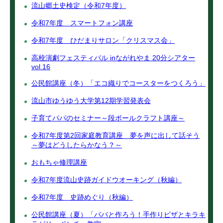
流山郷土史検定（令和7年度）
令和7年度 スマートフォン講座
令和7年度 ひだまりサロン「クリスマス会」
高校演劇フェスティバル inながれやま 20分シアター
vol.16
公民館講座（冬）「エコ織りでコースターをつくろう」
流山市ゆうゆう大学第12期学習発表会
子育てパパのセミナー～段ボールクラフト講座～
令和7年度第2回家庭教育講座 夢を声に出して話そう
～夢はどうしたらかなう？～
おもちゃ修理講座
令和7年度流山史跡ガイドウオーキング（秋編）
令和7年度 史跡めぐり（秋編）
公民館講座（夏）「パパと作ろう！手作りピザとキラキ