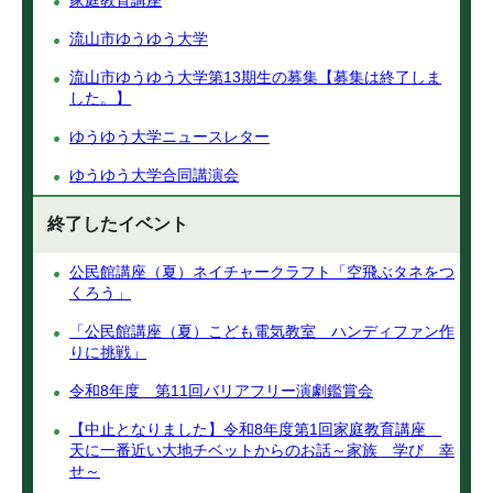
家庭教育講座
流山市ゆうゆう大学
流山市ゆうゆう大学第13期生の募集【募集は終了しま
した。】
ゆうゆう大学ニュースレター
ゆうゆう大学合同講演会
終了したイベント
公民館講座（夏）ネイチャークラフト「空飛ぶタネをつ
くろう」
「公民館講座（夏）こども電気教室 ハンディファン作
りに挑戦」
令和8年度 第11回バリアフリー演劇鑑賞会
【中止となりました】令和8年度第1回家庭教育講座
天に一番近い大地チベットからのお話～家族 学び 幸
せ～