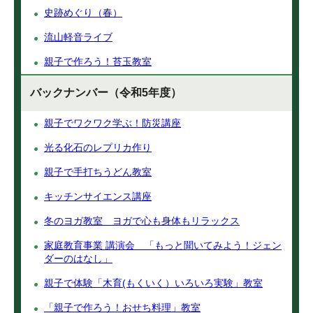
史跡めぐり（春）
流山軽音ライブ
親子で作ろう！苔玉教室
バックナンバー（令和5年度）
親子でワクワク学ぶ！防災講座
光る化石のレプリカ作り
親子で手打ちうどん教室
キッチンサイエンス講座
冬のヨガ教室 ヨガで心も身体もリラックス
家庭教育事業 講演会 「もっと聞いてみよう！ジェン
ダーのはなし」
親子で体験「木育(もくいく）いろいろ実験」教室
「親子で作ろう！おせち料理」教室