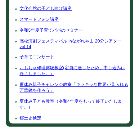
文化会館の子ども向け講座
スマートフォン講座
令和5年度子育てパパのセミナー
高校演劇フェスティバル inながれやま 20分シアター
vol.14
子育てコンサート
おもちゃ修理体験教室(定員に達したため、申し込みは
終了しました。）
夏休み親子チャレンジ教室「キラキラな世界が見られる
万華鏡を作ろう」
夏休み子ども教室（令和4年度をもって終了いたしま
す。）
郷土史検定