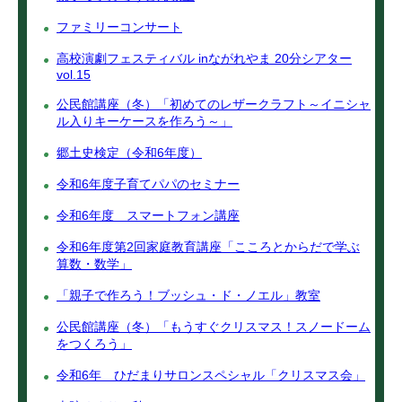
ファミリーコンサート
高校演劇フェスティバル inながれやま 20分シアター
vol.15
公民館講座（冬）「初めてのレザークラフト～イニシャ
ル入りキーケースを作ろう～」
郷土史検定（令和6年度）
令和6年度子育てパパのセミナー
令和6年度 スマートフォン講座
令和6年度第2回家庭教育講座「こころとからだで学ぶ
算数・数学」
「親子で作ろう！ブッシュ・ド・ノエル」教室
公民館講座（冬）「もうすぐクリスマス！スノードーム
をつくろう」
令和6年 ひだまりサロンスペシャル「クリスマス会」