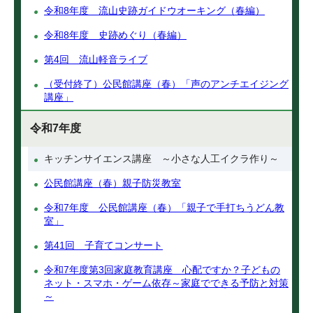
令和8年度 流山史跡ガイドウオーキング（春編）
令和8年度 史跡めぐり（春編）
第4回 流山軽音ライブ
（受付終了）公民館講座（春）「声のアンチエイジング
講座」
令和7年度
キッチンサイエンス講座 ～小さな人工イクラ作り～
公民館講座（春）親子防災教室
令和7年度 公民館講座（春）「親子で手打ちうどん教
室」
第41回 子育てコンサート
令和7年度第3回家庭教育講座 心配ですか？子どもの
ネット・スマホ・ゲーム依存～家庭でできる予防と対策
～