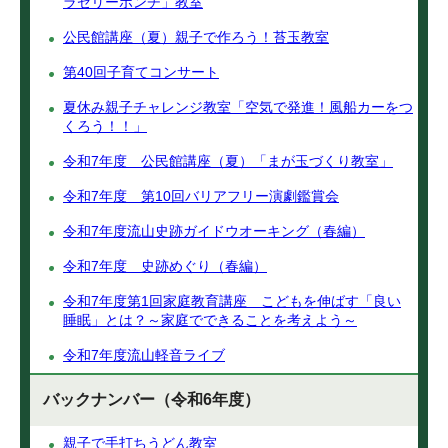
ラゼリーポンチ」教室
公民館講座（夏）親子で作ろう！苔玉教室
第40回子育てコンサート
夏休み親子チャレンジ教室「空気で発進！風船カーをつ
くろう！！」
令和7年度 公民館講座（夏）「まが玉づくり教室」
令和7年度 第10回バリアフリー演劇鑑賞会
令和7年度流山史跡ガイドウオーキング（春編）
令和7年度 史跡めぐり（春編）
令和7年度第1回家庭教育講座 こどもを伸ばす「良い
睡眠」とは？～家庭でできることを考えよう～
令和7年度流山軽音ライブ
バックナンバー（令和6年度）
親子で手打ちうどん教室