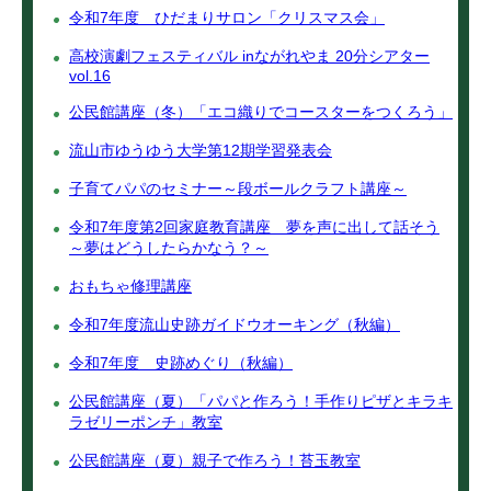
令和7年度 ひだまりサロン「クリスマス会」
高校演劇フェスティバル inながれやま 20分シアター
vol.16
公民館講座（冬）「エコ織りでコースターをつくろう」
流山市ゆうゆう大学第12期学習発表会
子育てパパのセミナー～段ボールクラフト講座～
令和7年度第2回家庭教育講座 夢を声に出して話そう
～夢はどうしたらかなう？～
おもちゃ修理講座
令和7年度流山史跡ガイドウオーキング（秋編）
令和7年度 史跡めぐり（秋編）
公民館講座（夏）「パパと作ろう！手作りピザとキラキ
ラゼリーポンチ」教室
公民館講座（夏）親子で作ろう！苔玉教室