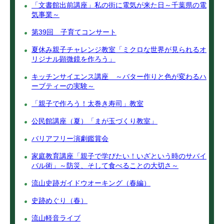
「文書館出前講座」私の街に電気が来た日～千葉県の電
気事業～
第39回 子育てコンサート
夏休み親子チャレンジ教室「ミクロな世界が見られるオ
リジナル顕微鏡を作ろう」
キッチンサイエンス講座 ～バター作りと色が変わるハ
ーブティーの実験～
「親子で作ろう！太巻き寿司」教室
公民館講座（夏）「まが玉づくり教室」
バリアフリー演劇鑑賞会
家庭教育講座「親子で学びたい！いざという時のサバイ
バル術」～防災、そして食べることの大切さ～
流山史跡ガイドウオーキング（春編）
史跡めぐり（春）
流山軽音ライブ