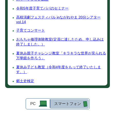
令和5年度子育てパパのセミナー
高校演劇フェスティバル inながれやま 20分シアター
vol.14
子育てコンサート
おもちゃ修理体験教室(定員に達したため、申し込みは
終了しました。）
夏休み親子チャレンジ教室「キラキラな世界が見られる
万華鏡を作ろう」
夏休み子ども教室（令和4年度をもって終了いたしま
す。）
郷土史検定
PC
スマートフォン