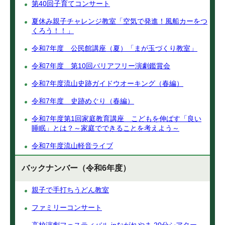
第40回子育てコンサート
夏休み親子チャレンジ教室「空気で発進！風船カーをつ
くろう！！」
令和7年度 公民館講座（夏）「まが玉づくり教室」
令和7年度 第10回バリアフリー演劇鑑賞会
令和7年度流山史跡ガイドウオーキング（春編）
令和7年度 史跡めぐり（春編）
令和7年度第1回家庭教育講座 こどもを伸ばす「良い
睡眠」とは？～家庭でできることを考えよう～
令和7年度流山軽音ライブ
バックナンバー（令和6年度）
親子で手打ちうどん教室
ファミリーコンサート