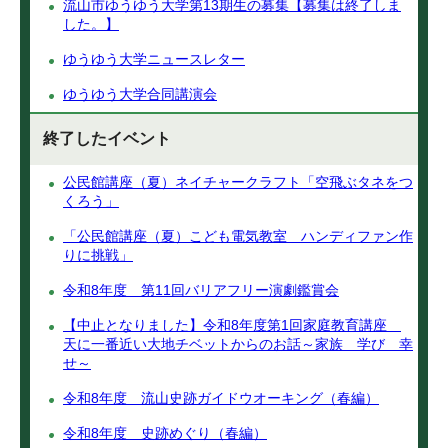
流山市ゆうゆう大学第13期生の募集【募集は終了しま
した。】
ゆうゆう大学ニュースレター
ゆうゆう大学合同講演会
終了したイベント
公民館講座（夏）ネイチャークラフト「空飛ぶタネをつ
くろう」
「公民館講座（夏）こども電気教室 ハンディファン作
りに挑戦」
令和8年度 第11回バリアフリー演劇鑑賞会
【中止となりました】令和8年度第1回家庭教育講座
天に一番近い大地チベットからのお話～家族 学び 幸
せ～
令和8年度 流山史跡ガイドウオーキング（春編）
令和8年度 史跡めぐり（春編）