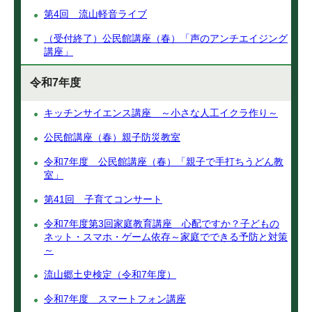
第4回 流山軽音ライブ
（受付終了）公民館講座（春）「声のアンチエイジング
講座」
令和7年度
キッチンサイエンス講座 ～小さな人工イクラ作り～
公民館講座（春）親子防災教室
令和7年度 公民館講座（春）「親子で手打ちうどん教
室」
第41回 子育てコンサート
令和7年度第3回家庭教育講座 心配ですか？子どもの
ネット・スマホ・ゲーム依存～家庭でできる予防と対策
～
流山郷土史検定（令和7年度）
令和7年度 スマートフォン講座