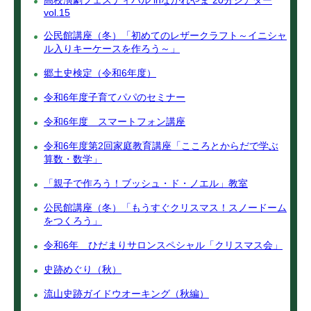
高校演劇フェスティバル inながれやま 20分シアター
vol.15
公民館講座（冬）「初めてのレザークラフト～イニシャ
ル入りキーケースを作ろう～」
郷土史検定（令和6年度）
令和6年度子育てパパのセミナー
令和6年度 スマートフォン講座
令和6年度第2回家庭教育講座「こころとからだで学ぶ
算数・数学」
「親子で作ろう！ブッシュ・ド・ノエル」教室
公民館講座（冬）「もうすぐクリスマス！スノードーム
をつくろう」
令和6年 ひだまりサロンスペシャル「クリスマス会」
史跡めぐり（秋）
流山史跡ガイドウオーキング（秋編）