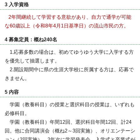
3 入学資格
2年間継続して学習する意欲があり、自力で通学が可能
な60歳以上（令和8年4月1日基準日）の流山市民の方。
4 募集定員：概ね240名
1.応募多数の場合は、初めてゆうゆう大学に入学する方
を優先して抽選します。
2.開設期間中に県の生涯大学校に所属する方は、応募で
きません。
5 内容
学園（教養科目）の授業と選択科目の授業は、いずれも
必修科目。
学園（教養科目）年間12回、選択科目年間12回、計24
回。他に合同講演会（概ね2～3回実施）、オリエンテーシ
ョン（2回実施）、2年次に学習発表会、入学式と卒業式が