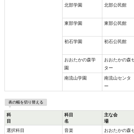
北部学園
北部公民館
東部学園
東部公民館
初石学園
初石公民館
おおたかの森学
おおたかの森
園
ター
南流山学園
南流山センタ
ー
表の幅を切り替える
科
科目
主な会
目
名
選択科目
音楽
おおたかの森