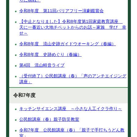
りに挑戦」
令和8年度 第11回バリアフリー演劇鑑賞会
【中止となりました】令和8年度第1回家庭教育講座
天に一番近い大地チベットからのお話～家族 学び 幸
せ～
令和8年度 流山史跡ガイドウオーキング（春編）
令和8年度 史跡めぐり（春編）
第4回 流山軽音ライブ
（受付終了）公民館講座（春）「声のアンチエイジング
講座」
令和7年度
キッチンサイエンス講座 ～小さな人工イクラ作り～
公民館講座（春）親子防災教室
令和7年度 公民館講座（春）「親子で手打ちうどん教
室」