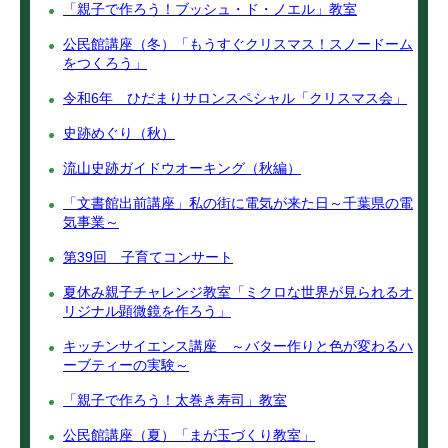
「親子で作ろう！ブッシュ・ド・ノエル」教室
公民館講座（冬）「もうすぐクリスマス！スノードーム
をつくろう」
令和6年 ひだまりサロンスペシャル「クリスマス会」
史跡めぐり（秋）
流山史跡ガイドウオーキング（秋編）
「文書館出前講座」私の街に電気が来た日～千葉県の電
気事業～
第39回 子育てコンサート
夏休み親子チャレンジ教室「ミクロな世界が見られるオ
リジナル顕微鏡を作ろう」
キッチンサイエンス講座 ～バター作りと色が変わるハ
ーブティーの実験～
「親子で作ろう！太巻き寿司」教室
公民館講座（夏）「まが玉づくり教室」