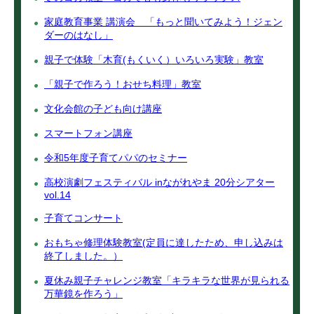
家庭教育事業 講演会 「もっと聞いてみよう！ジェン
ダーのはなし」
親子で体験「木育(もくいく）いろいろ実験」教室
「親子で作ろう！おせち料理」教室
文化会館の子ども向け講座
スマートフォン講座
令和5年度子育てパパのセミナー
高校演劇フェスティバル inながれやま 20分シアター
vol.14
子育てコンサート
おもちゃ修理体験教室(定員に達したため、申し込みは
終了しました。）
夏休み親子チャレンジ教室「キラキラな世界が見られる
万華鏡を作ろう」