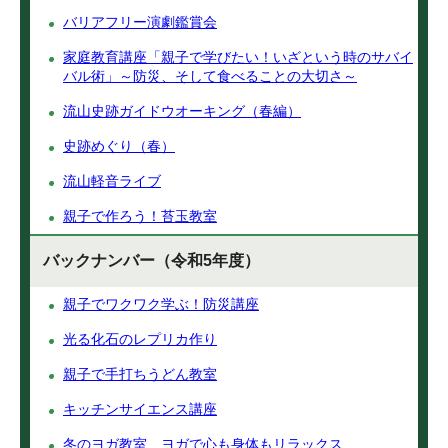
バリアフリー演劇鑑賞会
家庭教育講座「親子で学びたい！いざという時のサバイ
バル術」～防災、そして食べることの大切さ～
流山史跡ガイドウオーキング（春編）
史跡めぐり（春）
流山軽音ライブ
親子で作ろう！苔玉教室
バックナンバー（令和5年度）
親子でワクワク学ぶ！防災講座
光る化石のレプリカ作り
親子で手打ちうどん教室
キッチンサイエンス講座
冬のヨガ教室 ヨガで心も身体もリラックス