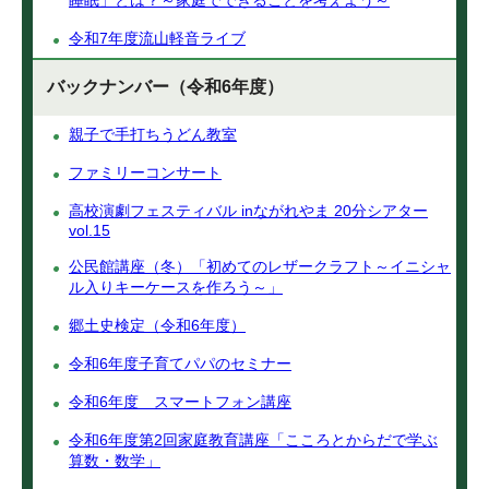
睡眠」とは？～家庭でできることを考えよう～
令和7年度流山軽音ライブ
バックナンバー（令和6年度）
親子で手打ちうどん教室
ファミリーコンサート
高校演劇フェスティバル inながれやま 20分シアター
vol.15
公民館講座（冬）「初めてのレザークラフト～イニシャ
ル入りキーケースを作ろう～」
郷土史検定（令和6年度）
令和6年度子育てパパのセミナー
令和6年度 スマートフォン講座
令和6年度第2回家庭教育講座「こころとからだで学ぶ
算数・数学」