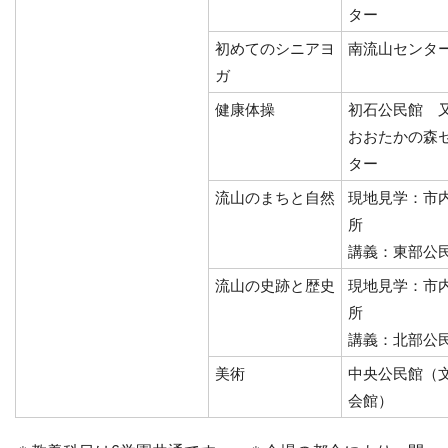
ター
初めてのシニアヨ
南流山センタ
ガ
健康体操
初石公民館 
おおたかの森
ター
流山のまちと自然
現地見学：市
所
講義：東部公
流山の史跡と歴史
現地見学：市
所
講義：北部公
美術
中央公民館（
会館）