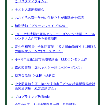
こりスタディタイム」
子ども人形劇鑑賞会
おおぐろの森中学校の生徒たちが市議会を傍聴
植樹活動「グリーンウェイブ2024」
Jリーグ創成期に鹿島アントラーズなどで活躍したアル
シンドさんが市長を表敬訪問
青少年相談員中央地区事業 「多古町de遊ぼう！1日限り
の絶叫マシーン“竹コースター”」
令和6年度第1回市民環境講座 LEDランタン工作
森の図書館「赤ちゃんと一緒にベビーダンス」
初石公民館 立体折り紙教室
中央図書館主催 第2次流山市子どもの読書活動推進計
画関連講座「紙芝居講習会」
プログラミング教育toio
令和6年度 人権擁護委員の日 啓発活動