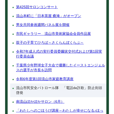
第425回サロンコンサート
流山本町に「日本茶屋 癒淹」がオープン
男女共同参画週間パネル展を開催
市民ギャラリー 流山市美術家協会会員作品展
双子の子育てひろば～さくらんぼくらぶ～
令和7年成人式の実行委員委嘱状交付式および第1回実
行委員会議
千葉県少年野球女子大会で優勝したイーストエンジェル
スの選手が市長を訪問
令和6年度第1回流山市家庭教育講座
流山市民安全パトロール隊 「電話de詐欺」防止街頭
啓発
南流山ぽかぽかサロン（6月）
「わたしへのごほうび講座～わたしが幸せになる♪ほっ