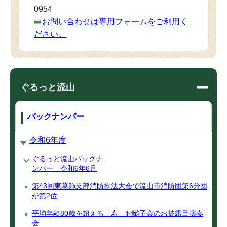
0954
お問い合わせは専用フォームをご利用く
ださい。
ぐるっと流山
バックナンバー
令和6年度
ぐるっと流山バックナ
ンバー 令和6年6月
第43回東葛飾支部消防操法大会で流山市消防団第6分団
が第2位
平均年齢80歳を超える「寿」お囃子会のお披露目演奏
会