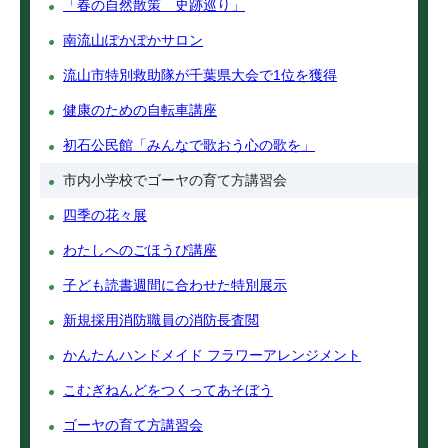
「春の自然散策 史跡巡り」
南流山ぽかぽかサロン
流山市特別救助隊が千葉県大会で1位を獲得
健康のための自転車講座
初石公民館「みんなで歌おう心の歌を」
市内小学校でゴーヤの育て方講習会
四季の花々展
わたしへのごほうび講座
子ども読書週間に合わせた特別展示
新規採用消防職員の消防長査閲
かんたんハンドメイド フラワーアレンジメント
こむぎねんどをつくってあそぼう
ゴーヤの育て方講習会