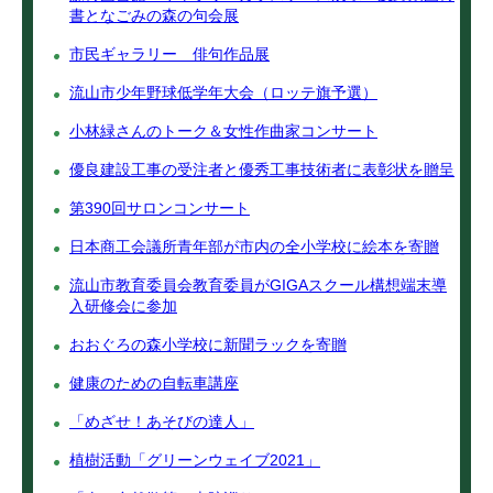
書となごみの森の句会展
市民ギャラリー 俳句作品展
流山市少年野球低学年大会（ロッテ旗予選）
小林緑さんのトーク＆女性作曲家コンサート
優良建設工事の受注者と優秀工事技術者に表彰状を贈呈
第390回サロンコンサート
日本商工会議所青年部が市内の全小学校に絵本を寄贈
流山市教育委員会教育委員がGIGAスクール構想端末導
入研修会に参加
おおぐろの森小学校に新聞ラックを寄贈
健康のための自転車講座
「めざせ！あそびの達人」
植樹活動「グリーンウェイブ2021」