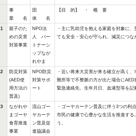
事
団
【目 的】 ・ 概 要
業 名
体 名
1
親子のた
NPO法
・主に乳幼児を抱える家庭を対象に、
めの災害
人 パー
ても安全・安心が守られ、減災につな
対策事業
トナーシ
ップなが
れやま
2
防災対策
NPO防災
・近い将来大災害が来る確立が高く、
(AED使
対策サポ
難所等で不整脈の方が出た場合にAE
用方法の
ート
緊急連絡先、生年月日、血液型等を記
普及)
3
ながれや
流山ゴー
・ゴーヤカーテン普及に伴う3つの利
まゴーヤ
ヤカーテ
市民の健康で心豊かな生活を推進する
食育推進
ン普及促
事業
進協議会