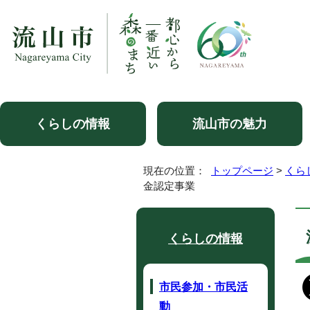
くらしの情報
流山市の魅力
現在の位置：
トップページ
>
くら
金認定事業
くらしの情報
市民参加・市民活
動