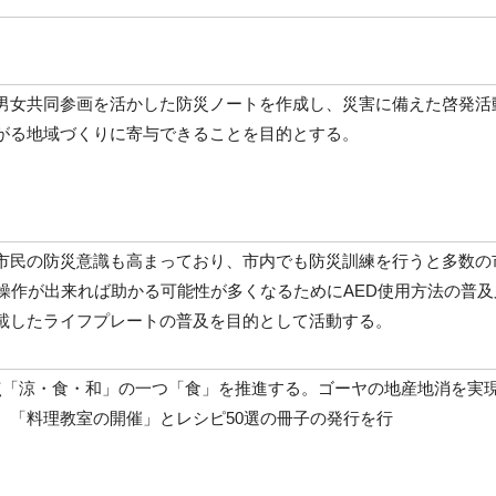
男女共同参画を活かした防災ノートを作成し、災害に備えた啓発活
がる地域づくりに寄与できることを目的とする。
市民の防災意識も高まっており、市内でも防災訓練を行うと多数の
D操作が出来れば助かる可能性が多くなるためにAED使用方法の普
載したライフプレートの普及を目的として活動する。
点「涼・食・和」の一つ「食」を推進する。ゴーヤの地産地消を実
。「料理教室の開催」とレシピ50選の冊子の発行を行
う