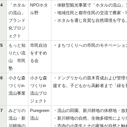
4
「ホタル
NPOホタ
・体験型観光事業で「ホタルの流山」
の流山」
ル野
・地域住民と都市住民の交流で農家・
ブランド
・ホタルを通じ良質な自然環境を守る
化プロジ
ェクト
5
もっと知
市民自治
・
まちづくりへの市民のモチベーショ
りたい流
をすすめ
山 市民
る会
塾
6
小さな森
小さな森
・ドングリからの苗木育成および管理
づくりin
づくりin
援する。子どもから高齢者まで「緑を
流山事業
流山プロ
ジェクト
7
みどりの
Puregreen
・流山の田園、新川耕地の休耕地・放
流山・新
流山
・新川耕地の自然、生物多様性により
川耕地の
・市内の小学生とその家族が自然と触