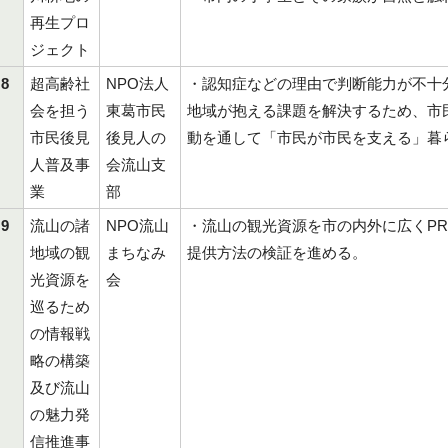
再生プロ
ジェクト
8
超高齢社
NPO法人
・認知症などの理由で判断能力が不十
会を担う
東葛市民
地域が抱える課題を解決するため、市
市民後見
後見人の
動を通して「市民が市民を支える」暮
人普及事
会流山支
業
部
9
流山の諸
NPO流山
・流山の観光資源を市の内外に広くP
地域の観
まちなみ
提供方法の検証を進める。
光資源を
会
巡るため
の情報戦
略の構築
及び流山
の魅力発
信推進事