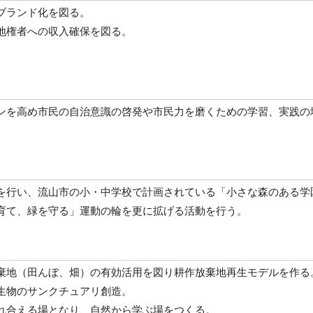
ブランド化を図る。
地権者への収入確保を図る。
。
ンを高め市民の自治意識の啓発や市民力を磨くための学習、実践の
を行い、流山市の小・中学校で計画されている「小さな森のある学
育て、緑を守る」運動の輪を更に拡げる活動を行う。
棄地（田んぼ、畑）の有効活用を図り耕作放棄地再生モデルを作る
生物のサンクチュアリ創造。
れ合える場となり、自然から学ぶ場をつくる。