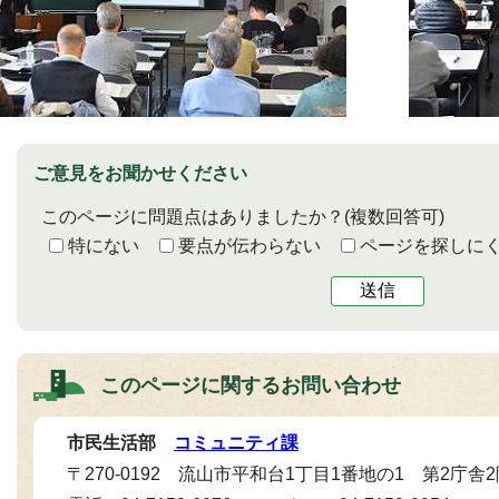
ご意見をお聞かせください
このページに問題点はありましたか？
(複数回答可)
特にない
要点が伝わらない
ページを探しに
送信
このページに関する
お問い合わせ
市民生活部
コミュニティ課
〒270-0192 流山市平和台1丁目1番地の1 第2庁舎