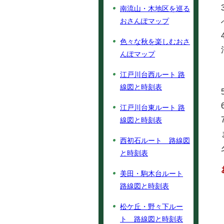
南流山・木地区を巡る
おさんぽマップ
色々な秋を楽しむおさ
んぽマップ
江戸川台西ルート 路
線図と時刻表
江戸川台東ルート 路
線図と時刻表
西初石ルート 路線図
と時刻表
美田・駒木台ルート
路線図と時刻表
松ケ丘・野々下ルー
ト 路線図と時刻表