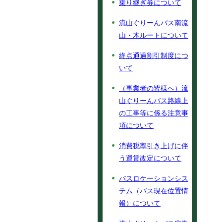
乗り継ぎ券について
流山ぐりーんバス南流
山・木ルートについて
終点通過割引制度につ
いて
（事業者の皆様へ）流
山ぐりーんバス路線上
の工事等に係る注意事
項について
消費税率引き上げに伴
う運賃改定について
バスロケーションシス
テム（バス現在位置情
報）について