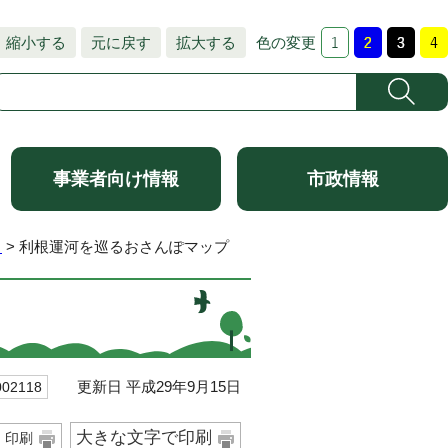
縮小する
元に戻す
拡大する
色の変更
事業者向け情報
市政情報
ス
> 利根運河を巡るおさんぽマップ
更新日 平成29年9月15日
2118
大きな文字で印刷
印刷