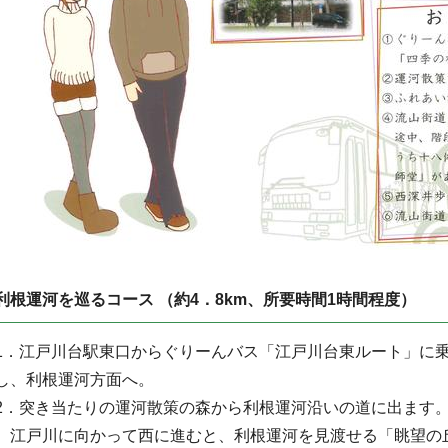
利根運河を巡るコース （約4．8km、所要時間1時間程度）
1．江戸川台駅東口からぐりーんバス「江戸川台東ルート」に
し、利根運河方面へ。
2．突き当たりの運河散策の森から利根運河沿いの道に出ます
江戸川に向かって西に進むと、利根運河を見渡せる「眺望の