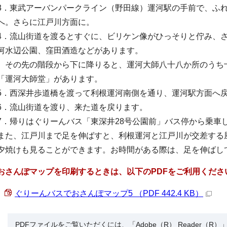
3．東武アーバンパークライン（野田線）運河駅の手前で、ふ
へ。さらに江戸川方面に。
4．流山街道を渡るとすぐに、ビリケン像がひっそりと佇み、
河水辺公園、窪田酒造などがあります。
その先の階段から下に降りると、運河大師八十八か所のうち
「運河大師堂」があります。
5．西深井歩道橋を渡って利根運河南側を通り、運河駅方面へ
6．流山街道を渡り、来た道を戻ります。
7．帰りはぐりーんバス「東深井28号公園前」バス停から乗車
また、江戸川まで足を伸ばすと、利根運河と江戸川が交差する
夕焼けも見ることができます。お時間がある際は、足を伸ばし
おさんぽマップを印刷するときは、以下のPDFをご利用くださ
ぐりーんバスでおさんぽマップ5 （PDF 442.4 KB）
PDFファイルをご覧いただくには、「Adobe（R） Reader（