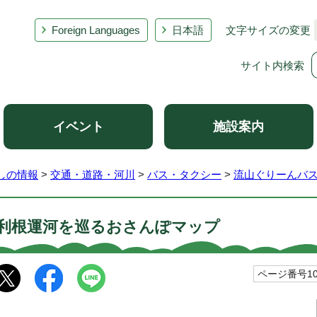
Foreign Languages
日本語
文字サイズの変更
サイト内検索
イベント
施設案内
しの情報
>
交通・道路・河川
>
バス・タクシー
>
流山ぐりーんバ
利根運河を巡るおさんぽマップ
ページ番号100