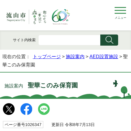
メニュー
サイト内検索
現在の位置：
トップページ
>
施設案内
>
AED設置施設
> 聖
華このみ保育園
聖華このみ保育園
施設案内
ページ番号1026347
更新日 令和8年7月13日