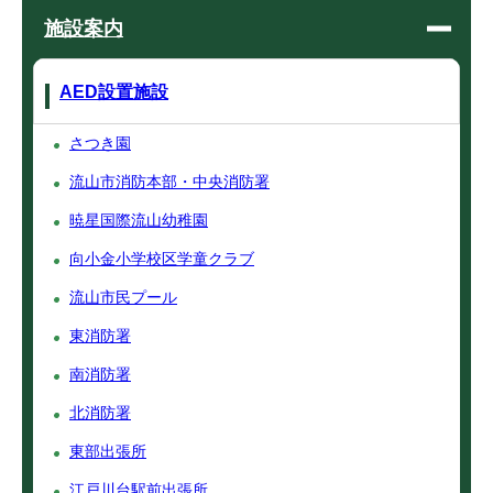
施設案内
AED設置施設
さつき園
流山市消防本部・中央消防署
暁星国際流山幼稚園
向小金小学校区学童クラブ
流山市民プール
東消防署
南消防署
北消防署
東部出張所
江戸川台駅前出張所