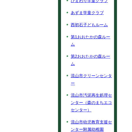
ひまわり学童クラブ
あずま学童クラブ
西初石子どもルーム
第1おおたかの森ルー
ム
第2おおたかの森ルー
ム
流山市クリーンセンタ
ー
流山市汚泥再生処理セ
ンター（森のまちエコ
センター）
流山市幼児教育支援セ
ンター附属幼稚園