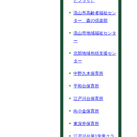
とプラザ）
流山市高齢者福祉セン
ター 森の倶楽部
流山市地域福祉センタ
ー
北部地域包括支援セン
ター
中野久木保育所
平和台保育所
江戸川台保育所
向小金保育所
東深井保育所
江戸川台第1学童クラ