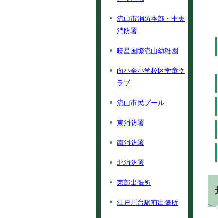
流山市消防本部・中央
消防署
暁星国際流山幼稚園
向小金小学校区学童ク
ラブ
流山市民プール
東消防署
南消防署
北消防署
東部出張所
江戸川台駅前出張所