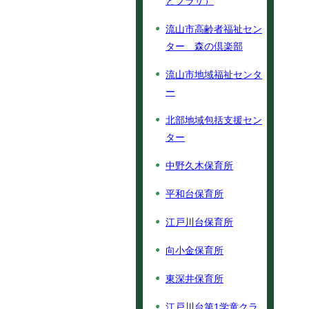
とプラザ）
流山市高齢者福祉セン
ター 森の倶楽部
流山市地域福祉センタ
ー
北部地域包括支援セン
ター
中野久木保育所
平和台保育所
江戸川台保育所
向小金保育所
東深井保育所
江戸川台第1学童クラ