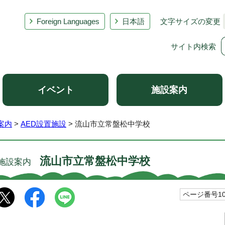
Foreign Languages
日本語
文字サイズの変更
サイト内検索
イベント
施設案内
案内
>
AED設置施設
> 流山市立常盤松中学校
流山市立常盤松中学校
施設案内
ページ番号100