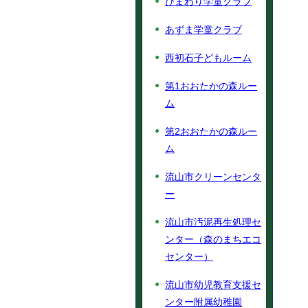
ひまわり学童クラブ
あずま学童クラブ
西初石子どもルーム
第1おおたかの森ルー
ム
第2おおたかの森ルー
ム
流山市クリーンセンタ
ー
流山市汚泥再生処理セ
ンター（森のまちエコ
センター）
流山市幼児教育支援セ
ンター附属幼稚園