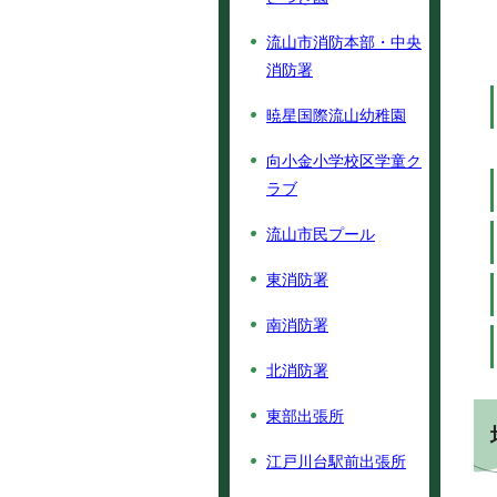
流山市消防本部・中央
消防署
暁星国際流山幼稚園
向小金小学校区学童ク
ラブ
流山市民プール
東消防署
南消防署
北消防署
東部出張所
江戸川台駅前出張所