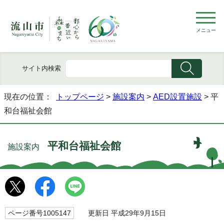
メニュー
サイト内検索
現在の位置：
トップページ
>
施設案内
>
AED設置施設
> 平
和台福祉会館
平和台福祉会館
施設案内
ページ番号1005147
更新日 平成29年9月15日