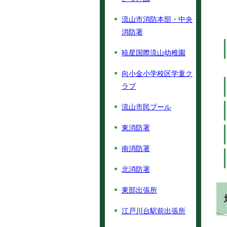
流山市消防本部・中央
消防署
暁星国際流山幼稚園
向小金小学校区学童ク
ラブ
流山市民プール
東消防署
南消防署
北消防署
東部出張所
江戸川台駅前出張所