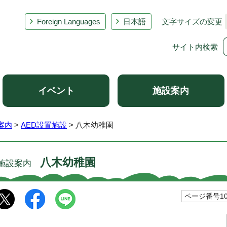
Foreign Languages
日本語
文字サイズの変更
サイト内検索
イベント
施設案内
案内
>
AED設置施設
> 八木幼稚園
八木幼稚園
施設案内
ページ番号100