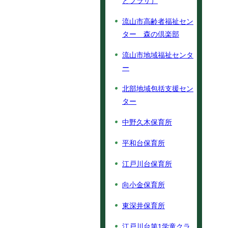
とプラザ）
流山市高齢者福祉セン
ター 森の倶楽部
流山市地域福祉センタ
ー
北部地域包括支援セン
ター
中野久木保育所
平和台保育所
江戸川台保育所
向小金保育所
東深井保育所
江戸川台第1学童クラ