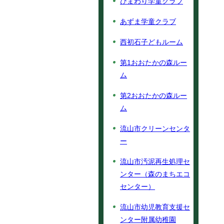
ひまわり学童クラブ
あずま学童クラブ
西初石子どもルーム
第1おおたかの森ルー
ム
第2おおたかの森ルー
ム
流山市クリーンセンタ
ー
流山市汚泥再生処理セ
ンター（森のまちエコ
センター）
流山市幼児教育支援セ
ンター附属幼稚園