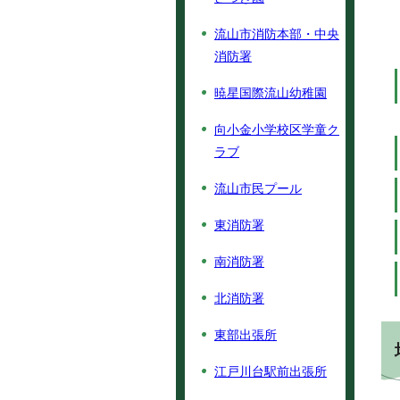
流山市消防本部・中央
消防署
暁星国際流山幼稚園
向小金小学校区学童ク
ラブ
流山市民プール
東消防署
南消防署
北消防署
東部出張所
江戸川台駅前出張所