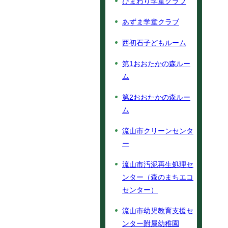
ひまわり学童クラブ
あずま学童クラブ
西初石子どもルーム
第1おおたかの森ルー
ム
第2おおたかの森ルー
ム
流山市クリーンセンタ
ー
流山市汚泥再生処理セ
ンター（森のまちエコ
センター）
流山市幼児教育支援セ
ンター附属幼稚園