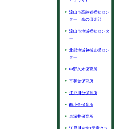
とプラザ）
流山市高齢者福祉セン
ター 森の倶楽部
流山市地域福祉センタ
ー
北部地域包括支援セン
ター
中野久木保育所
平和台保育所
江戸川台保育所
向小金保育所
東深井保育所
江戸川台第1学童クラ