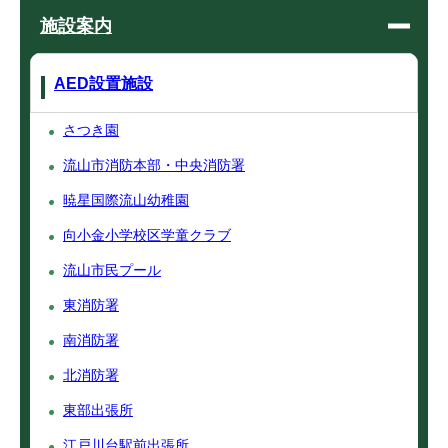
施設案内
AED設置施設
さつき園
流山市消防本部・中央消防署
暁星国際流山幼稚園
向小金小学校区学童クラブ
流山市民プール
東消防署
南消防署
北消防署
東部出張所
江戸川台駅前出張所