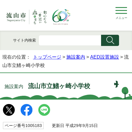
メニュー
サイト内検索
現在の位置：
トップページ
>
施設案内
>
AED設置施設
> 流
山市立鰭ヶ崎小学校
流山市立鰭ヶ崎小学校
施設案内
ページ番号1005183
更新日 平成29年9月15日