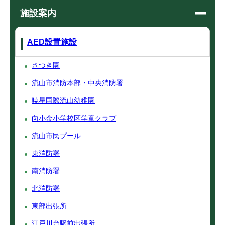
施設案内
AED設置施設
さつき園
流山市消防本部・中央消防署
暁星国際流山幼稚園
向小金小学校区学童クラブ
流山市民プール
東消防署
南消防署
北消防署
東部出張所
江戸川台駅前出張所