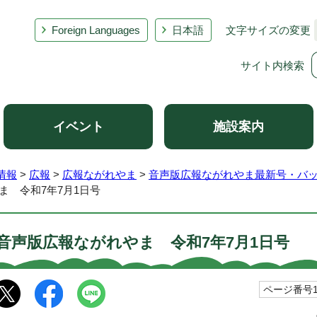
Foreign Languages
日本語
文字サイズの変更
サイト内検索
イベント
施設案内
情報
>
広報
>
広報ながれやま
>
音声版広報ながれやま最新号・バ
ま 令和7年7月1日号
音声版広報ながれやま 令和7年7月1日号
ページ番号10