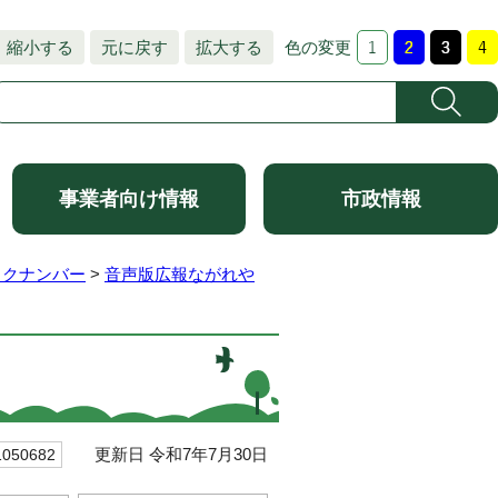
縮小する
元に戻す
拡大する
色の変更
事業者向け情報
市政情報
ックナンバー
>
音声版広報ながれや
更新日 令和7年7月30日
50682