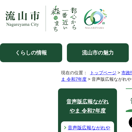
くらしの情報
流山市の魅力
現在の位置：
トップページ
>
市政
ま 令和7年度
> 音声版広報ながれや
音声版広報ながれ
やま 令和7年度
音声版広報ながれや