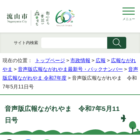
メニュー
サイト内検索
現在の位置：
トップページ
>
市政情報
>
広報
>
広報ながれ
やま
>
音声版広報ながれやま最新号・バックナンバー
>
音声
版広報ながれやま 令和7年度
> 音声版広報ながれやま 令和
7年5月11日号
音声版広報ながれやま 令和7年5月11
日号