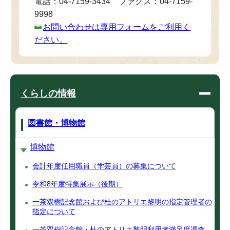
電話：04-7159-3434 ファクス：04-7159-
9998
お問い合わせは専用フォームをご利用く
ださい。
くらしの情報
図書館・博物館
博物館
会計年度任用職員（学芸員）の募集について
令和8年度特集展示（後期）
一茶双樹記念館および杜のアトリエ黎明の指定管理者の
指定について
一茶双樹記念館・杜のアトリエ黎明利用者満足度調査