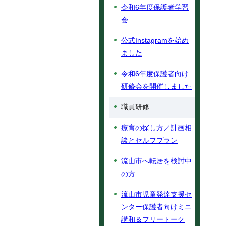
令和6年度保護者学習
会
公式Instagramを始め
ました
令和6年度保護者向け
研修会を開催しました
職員研修
療育の探し方／計画相
談とセルフプラン
流山市へ転居を検討中
の方
流山市児童発達支援セ
ンター保護者向けミニ
講和＆フリートーク