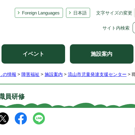
Foreign Languages
日本語
文字サイズの変更
サイト内検索
イベント
施設案内
しの情報
>
障害福祉
>
施設案内
>
流山市児童発達支援センター
> 
職員研修