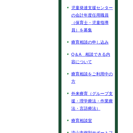
児童発達支援センター
の会計年度任用職員
（保育士・児童指導
員）を募集
療育相談の申し込み
Q＆A 相談できる内
容について
療育相談をご利用中の
方
外来療育（グループ支
援・理学療法・作業療
法・言語療法）
療育相談室
流山市個別サポートフ