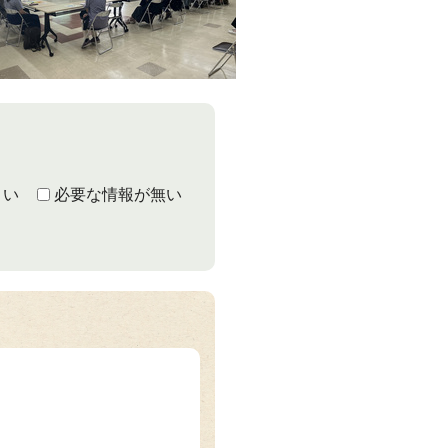
くい
必要な情報が無い
さ）