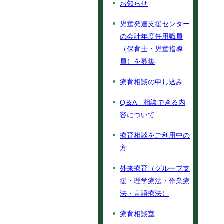
お知らせ
児童発達支援センター
の会計年度任用職員
（保育士・児童指導
員）を募集
療育相談の申し込み
Q＆A 相談できる内
容について
療育相談をご利用中の
方
外来療育（グループ支
援・理学療法・作業療
法・言語療法）
療育相談室