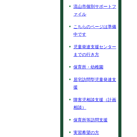
流山市個別サポートフ
ァイル
こちらのページは準備
中です
児童発達支援センター
までの行き方
保育所・幼稚園
居宅訪問型児童発達支
援
障害児相談支援（計画
相談）
保育所等訪問支援
実習希望の方