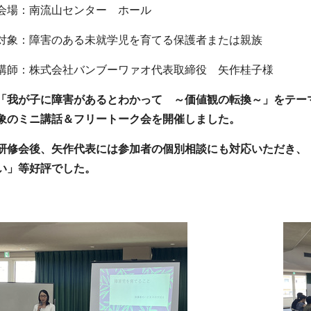
会場：南流山センター ホール
対象：障害のある未就学児を育てる保護者または親族
講師：株式会社バンブーワァオ代表取締役 矢作桂子様
「我が子に障害があるとわかって ～価値観の転換～」をテー
象のミニ講話＆フリートーク会を開催しました。
研修会後、矢作代表には参加者の個別相談にも対応いただき、
い」等好評でした。