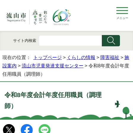
メニュー
サイト内検索
現在の位置：
トップページ
>
くらしの情報
>
障害福祉
>
施
設案内
>
流山市児童発達支援センター
> 令和8年度会計年度
任用職員（調理師）
令和8年度会計年度任用職員（調理
師）