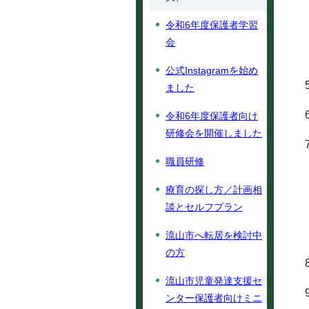
令和6年度保護者学習
会
公式Instagramを始め
ました
令和6年度保護者向け
研修会を開催しました
職員研修
療育の探し方／計画相
談とセルフプラン
流山市へ転居を検討中
の方
流山市児童発達支援セ
ンター保護者向けミニ