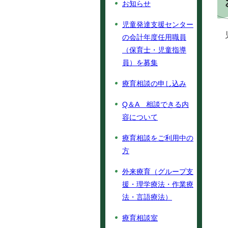
お知らせ
児童発達支援センター
の会計年度任用職員
（保育士・児童指導
員）を募集
療育相談の申し込み
Q＆A 相談できる内
容について
療育相談をご利用中の
方
外来療育（グループ支
援・理学療法・作業療
法・言語療法）
療育相談室