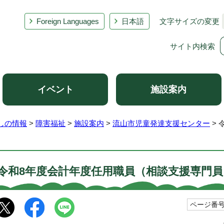
Foreign Languages
日本語
文字サイズの変更
サイト内検索
イベント
施設案内
しの情報
>
障害福祉
>
施設案内
>
流山市児童発達支援センター
> 
令和8年度会計年度任用職員（相談支援専門員
ページ番号1