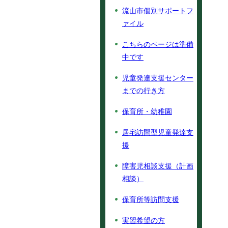
流山市個別サポートフ
ァイル
こちらのページは準備
中です
児童発達支援センター
までの行き方
保育所・幼稚園
居宅訪問型児童発達支
援
障害児相談支援（計画
相談）
保育所等訪問支援
実習希望の方