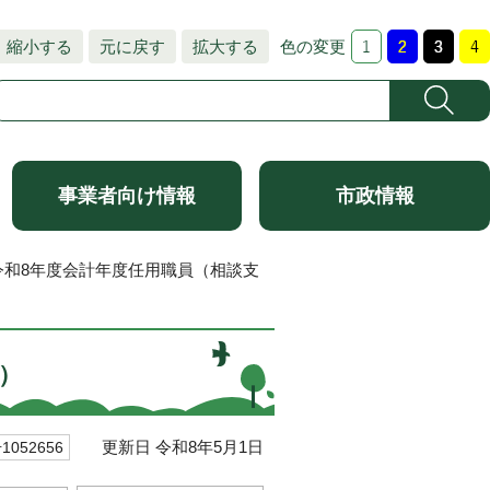
縮小する
元に戻す
拡大する
色の変更
事業者向け情報
市政情報
令和8年度会計年度任用職員（相談支
）
更新日 令和8年5月1日
052656