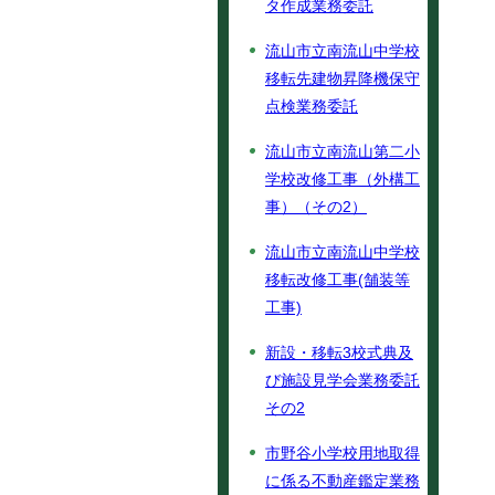
タ作成業務委託
流山市立南流山中学校
移転先建物昇降機保守
点検業務委託
流山市立南流山第二小
学校改修工事（外構工
事）（その2）
流山市立南流山中学校
移転改修工事(舗装等
工事)
新設・移転3校式典及
び施設見学会業務委託
その2
市野谷小学校用地取得
に係る不動産鑑定業務