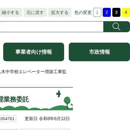
縮小する
元に戻す
拡大する
色の変更
事業者向け情報
市政情報
八木中学校エレベーター増築工事監
理業務委託
更新日 令和8年6月12日
54761