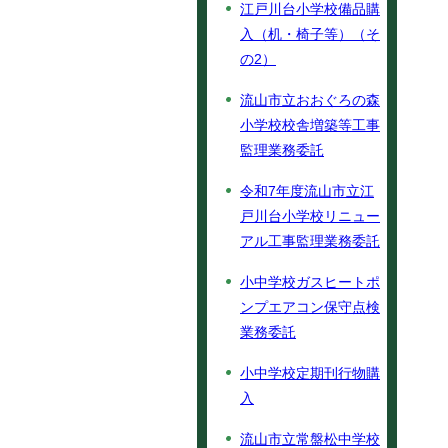
江戸川台小学校備品購
入（机・椅子等）（そ
の2）
流山市立おおぐろの森
小学校校舎増築等工事
監理業務委託
令和7年度流山市立江
戸川台小学校リニュー
アル工事監理業務委託
小中学校ガスヒートポ
ンプエアコン保守点検
業務委託
小中学校定期刊行物購
入
流山市立常盤松中学校