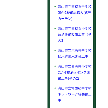
流山市立西初石中学校
ほか2校備品購入(遮光
カーテン)
流山市立西初石小学校
放送設備改修工事（そ
の3）
流山市立東深井中学校
給水管漏水改修工事
流山市立西深井小学校
ほか1校消火ポンプ改
修工事(その2)
流山市立常盤松中学校
ネットワーク等整備工
事