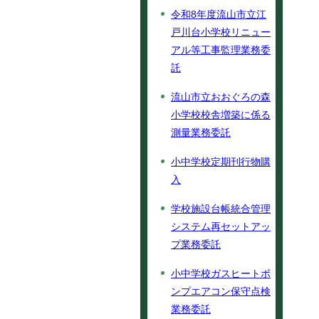
令和8年度流山市立江
戸川台小学校リニュー
アル等工事監理業務委
託
流山市立おおぐろの森
小学校校舎増築に係る
測量業務委託
小中学校定期刊行物購
入
学校施設台帳統合管理
システム再セットアッ
プ業務委託
小中学校ガスヒートポ
ンプエアコン保守点検
業務委託