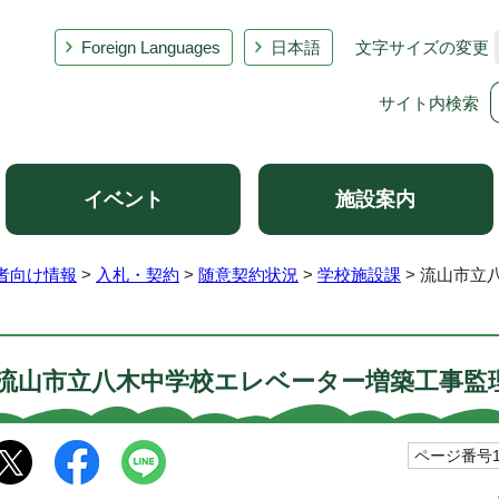
Foreign Languages
日本語
文字サイズの変更
サイト内検索
イベント
施設案内
者向け情報
>
入札・契約
>
随意契約状況
>
学校施設課
> 流山市立
流山市立八木中学校エレベーター増築工事監
ページ番号10