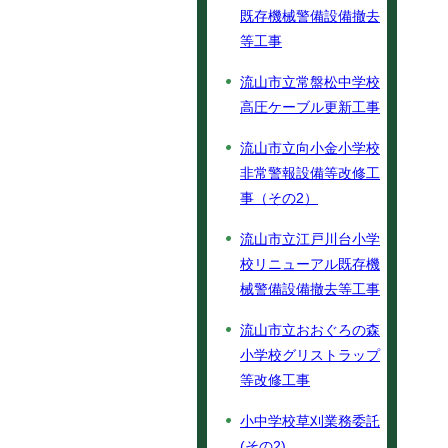
既存機械警備設備撤去
等工事
流山市立常盤松中学校
高圧ケーブル更新工事
流山市立向小金小学校
非常警報設備等改修工
事（その2）
流山市立江戸川台小学
校リニューアル既存機
械警備設備撤去等工事
流山市立おおぐろの森
小学校グリストラップ
等改修工事
小中学校草刈業務委託
(その2)