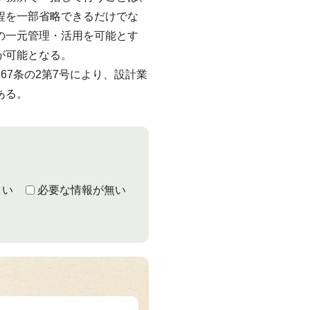
程を一部省略できるだけでな
の一元管理・活用を可能とす
が可能となる。
7条の2第7号により、設計業
ある。
くい
必要な情報が無い