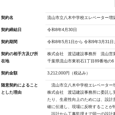
契約名
流山市立八木中学校エレベーター増
契約締結日
令和8年4月30日
契約期間
令和8年5月1日から 令和9年3月31
契約の相手方及び所
株式会社 渡辺建設事務所 流山営
在地
千葉県流山市東初石1丁目89番地の6
契約金額
3,212,000円（税込み）
随意契約によること
流山市立八木中学校エレベーター増
とした理由
株式会社 渡辺建設事務所に委託し
たり、生産性向上のためには、設計
確に伝達し、現場に反映することが
設計から工事監理まで同一の設計