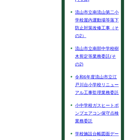
流山市立南流山第二小
学校屋内運動場等落下
防止対策改修工事（そ
の2）
流山市立南部中学校樹
木剪定等業務委託(そ
の2)
令和6年度流山市立江
戸川台小学校リニュー
アル工事監理業務委託
小中学校ガスヒートポ
ンプエアコン保守点検
業務委託
学校施設台帳図面デー