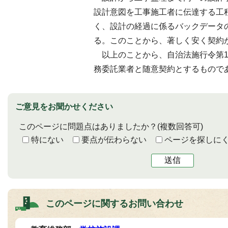
設計意図を工事施工者に伝達する工
く、設計の経過に係るバックデータ
る。このことから、著しく安く契約
以上のことから、自治法施行令第16
務委託業者と随意契約とするもので
ご意見をお聞かせください
このページに問題点はありましたか？
(複数回答可)
特にない
要点が伝わらない
ページを探しに
送信
このページに関する
お問い合わせ