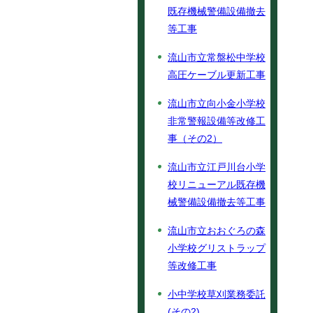
既存機械警備設備撤去
等工事
流山市立常盤松中学校
高圧ケーブル更新工事
流山市立向小金小学校
非常警報設備等改修工
事（その2）
流山市立江戸川台小学
校リニューアル既存機
械警備設備撤去等工事
流山市立おおぐろの森
小学校グリストラップ
等改修工事
小中学校草刈業務委託
(その2)