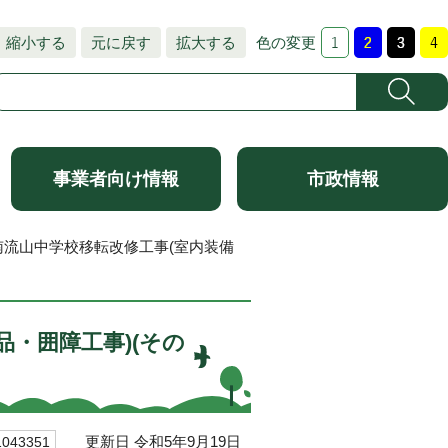
縮小する
元に戻す
拡大する
色の変更
事業者向け情報
市政情報
南流山中学校移転改修工事(室内装備
・囲障工事)(その
更新日 令和5年9月19日
43351