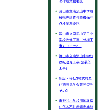
タ作成業務委託
流山市立南流山中学校
移転先建物昇降機保守
点検業務委託
流山市立南流山第二小
学校改修工事（外構工
事）（その2）
流山市立南流山中学校
移転改修工事(舗装等
工事)
新設・移転3校式典及
び施設見学会業務委託
その2
市野谷小学校用地取得
に係る不動産鑑定業務