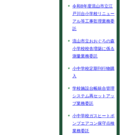
令和8年度流山市立江
戸川台小学校リニュー
アル等工事監理業務委
託
流山市立おおぐろの森
小学校校舎増築に係る
測量業務委託
小中学校定期刊行物購
入
学校施設台帳統合管理
システム再セットアッ
プ業務委託
小中学校ガスヒートポ
ンプエアコン保守点検
業務委託