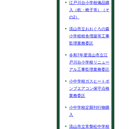
江戸川台小学校備品購
入（机・椅子等）（そ
の2）
流山市立おおぐろの森
小学校校舎増築等工事
監理業務委託
令和7年度流山市立江
戸川台小学校リニュー
アル工事監理業務委託
小中学校ガスヒートポ
ンプエアコン保守点検
業務委託
小中学校定期刊行物購
入
流山市立常盤松中学校