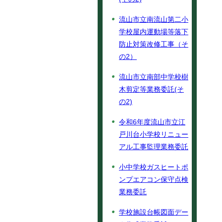
流山市立南流山第二小
学校屋内運動場等落下
防止対策改修工事（そ
の2）
流山市立南部中学校樹
木剪定等業務委託(そ
の2)
令和6年度流山市立江
戸川台小学校リニュー
アル工事監理業務委託
小中学校ガスヒートポ
ンプエアコン保守点検
業務委託
学校施設台帳図面デー