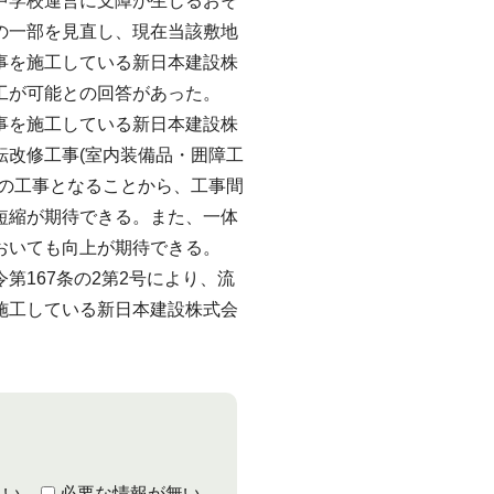
中学校運営に支障が生じるおそ
の一部を見直し、現在当該敷地
事を施工している新日本建設株
工が可能との回答があった。
事を施工している新日本建設株
転改修工事(室内装備品・囲障工
での工事となることから、工事間
短縮が期待できる。また、一体
おいても向上が期待できる。
167条の2第2号により、流
施工している新日本建設株式会
くい
必要な情報が無い