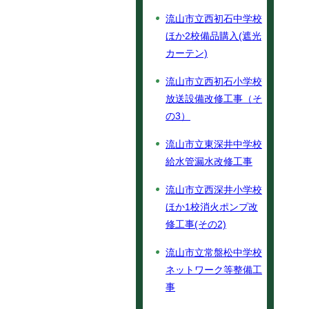
流山市立西初石中学校
ほか2校備品購入(遮光
カーテン)
流山市立西初石小学校
放送設備改修工事（そ
の3）
流山市立東深井中学校
給水管漏水改修工事
流山市立西深井小学校
ほか1校消火ポンプ改
修工事(その2)
流山市立常盤松中学校
ネットワーク等整備工
事