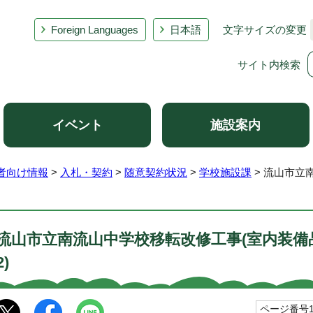
Foreign Languages
日本語
文字サイズの変更
サイト内検索
イベント
施設案内
者向け情報
>
入札・契約
>
随意契約状況
>
学校施設課
> 流山市立
流山市立南流山中学校移転改修工事(室内装備品
2)
ページ番号10