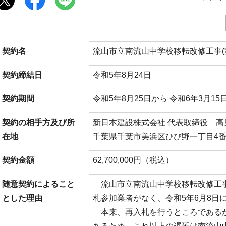
契約名
流山市立南流山中学校移転改修工事(室
契約締結日
令和5年8月24日
契約期間
令和5年8月25日から 令和6年3月15
契約の相手方及び所
新日本建設株式会社 代表取締役 高
在地
千葉県千葉市美浜区ひび野一丁目4番
契約金額
62,700,000円（税込）
随意契約によること
流山市立南流山中学校移転改修工事
とした理由
札参加業者がなく、令和5年6月8日
本来、再入札を行うところであるが