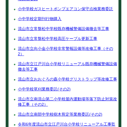
小中学校ガスヒートポンプエアコン保守点検業務委託
小中学校定期刊行物購入
流山市立常盤松中学校既存機械警備設備撤去等工事
流山市立常盤松中学校高圧ケーブル更新工事
流山市立向小金小学校非常警報設備等改修工事（その
2）
流山市立江戸川台小学校リニューアル既存機械警備設備
撤去等工事
流山市立おおぐろの森小学校グリストラップ等改修工事
小中学校草刈業務委託(その2)
流山市立南流山第二小学校屋内運動場等落下防止対策改
修工事（その2）
流山市立南部中学校樹木剪定等業務委託(その2)
令和6年度流山市立江戸川台小学校リニューアル工事監