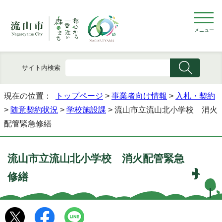
メニュー
サイト内検索
現在の位置：
トップページ
>
事業者向け情報
>
入札・契約
>
随意契約状況
>
学校施設課
> 流山市立流山北小学校 消火
配管緊急修繕
流山市立流山北小学校 消火配管緊急
修繕