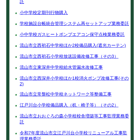
託
小中学校定期刊行物購入
学校施設台帳統合管理システム再セットアップ業務委託
小中学校ガスヒートポンプエアコン保守点検業務委託
流山市立西初石中学校ほか2校備品購入(遮光カーテン)
流山市立西初石小学校放送設備改修工事（その3）
流山市立東深井中学校給水管漏水改修工事
流山市立西深井小学校ほか1校消火ポンプ改修工事(その
2)
流山市立常盤松中学校ネットワーク等整備工事
江戸川台小学校備品購入（机・椅子等）（その2）
流山市立おおぐろの森小学校校舎増築等工事監理業務委
託
令和7年度流山市立江戸川台小学校リニューアル工事監
理業務委託