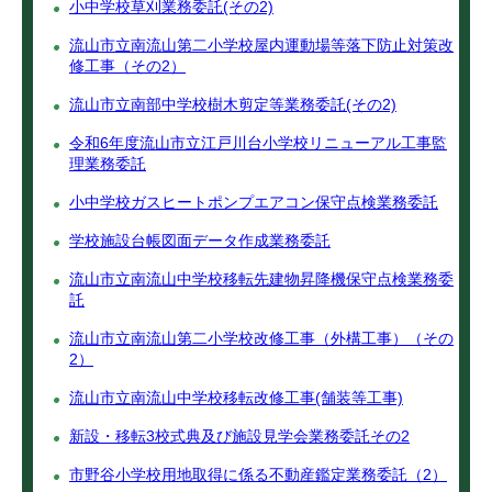
小中学校草刈業務委託(その2)
流山市立南流山第二小学校屋内運動場等落下防止対策改
修工事（その2）
流山市立南部中学校樹木剪定等業務委託(その2)
令和6年度流山市立江戸川台小学校リニューアル工事監
理業務委託
小中学校ガスヒートポンプエアコン保守点検業務委託
学校施設台帳図面データ作成業務委託
流山市立南流山中学校移転先建物昇降機保守点検業務委
託
流山市立南流山第二小学校改修工事（外構工事）（その
2）
流山市立南流山中学校移転改修工事(舗装等工事)
新設・移転3校式典及び施設見学会業務委託その2
市野谷小学校用地取得に係る不動産鑑定業務委託（2）