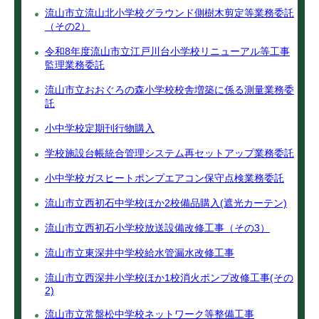
流山市立流山北小学校グラウンド側樹木剪定等業務委託
（その2）
令和8年度流山市立江戸川台小学校リニューアル等工事
監理業務委託
流山市立おおぐろの森小学校校舎増築に係る測量業務委
託
小中学校定期刊行物購入
学校施設台帳統合管理システム再セットアップ業務委託
小中学校ガスヒートポンプエアコン保守点検業務委託
流山市立西初石中学校ほか2校備品購入(遮光カーテン)
流山市立西初石小学校放送設備改修工事（その3）
流山市立東深井中学校給水管漏水改修工事
流山市立西深井小学校ほか1校消火ポンプ改修工事(その
2)
流山市立常盤松中学校ネットワーク等整備工事