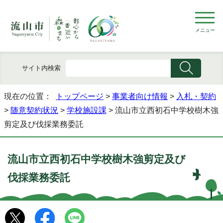
メニュー
サイト内検索
現在の位置：
トップページ
>
事業者向け情報
>
入札・契約
>
随意契約状況
>
学校施設課
> 流山市立西初石中学校樹木強
剪定及び伐採業務委託
流山市立西初石中学校樹木強剪定及び
伐採業務委託