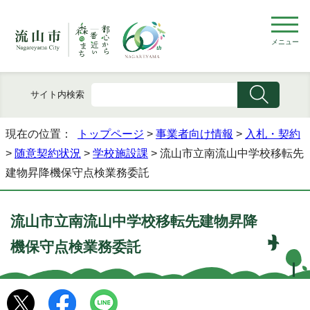
メニュー
サイト内検索
現在の位置：
トップページ
>
事業者向け情報
>
入札・契約
>
随意契約状況
>
学校施設課
> 流山市立南流山中学校移転先
建物昇降機保守点検業務委託
流山市立南流山中学校移転先建物昇降
機保守点検業務委託