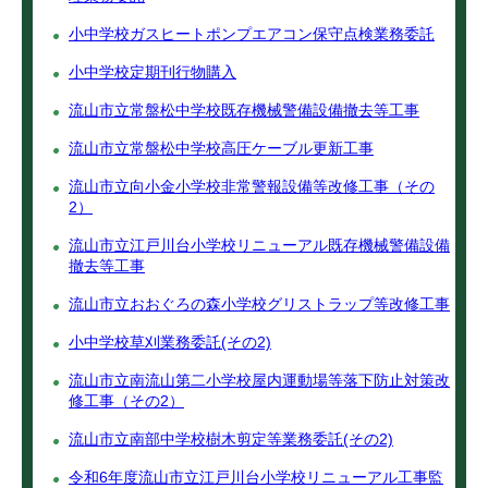
小中学校ガスヒートポンプエアコン保守点検業務委託
小中学校定期刊行物購入
流山市立常盤松中学校既存機械警備設備撤去等工事
流山市立常盤松中学校高圧ケーブル更新工事
流山市立向小金小学校非常警報設備等改修工事（その
2）
流山市立江戸川台小学校リニューアル既存機械警備設備
撤去等工事
流山市立おおぐろの森小学校グリストラップ等改修工事
小中学校草刈業務委託(その2)
流山市立南流山第二小学校屋内運動場等落下防止対策改
修工事（その2）
流山市立南部中学校樹木剪定等業務委託(その2)
令和6年度流山市立江戸川台小学校リニューアル工事監