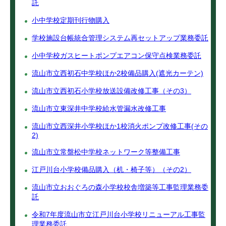
託
小中学校定期刊行物購入
学校施設台帳統合管理システム再セットアップ業務委託
小中学校ガスヒートポンプエアコン保守点検業務委託
流山市立西初石中学校ほか2校備品購入(遮光カーテン)
流山市立西初石小学校放送設備改修工事（その3）
流山市立東深井中学校給水管漏水改修工事
流山市立西深井小学校ほか1校消火ポンプ改修工事(その
2)
流山市立常盤松中学校ネットワーク等整備工事
江戸川台小学校備品購入（机・椅子等）（その2）
流山市立おおぐろの森小学校校舎増築等工事監理業務委
託
令和7年度流山市立江戸川台小学校リニューアル工事監
理業務委託