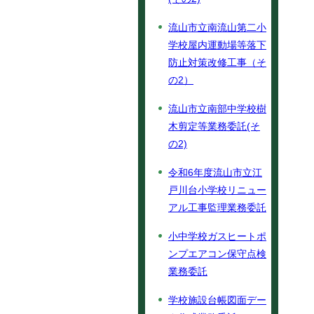
流山市立南流山第二小
学校屋内運動場等落下
防止対策改修工事（そ
の2）
流山市立南部中学校樹
木剪定等業務委託(そ
の2)
令和6年度流山市立江
戸川台小学校リニュー
アル工事監理業務委託
小中学校ガスヒートポ
ンプエアコン保守点検
業務委託
学校施設台帳図面デー