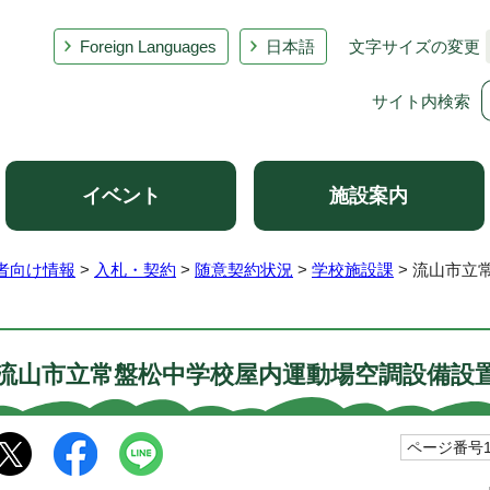
Foreign Languages
日本語
文字サイズの変更
サイト内検索
イベント
施設案内
者向け情報
>
入札・契約
>
随意契約状況
>
学校施設課
> 流山市立
流山市立常盤松中学校屋内運動場空調設備設
ページ番号10