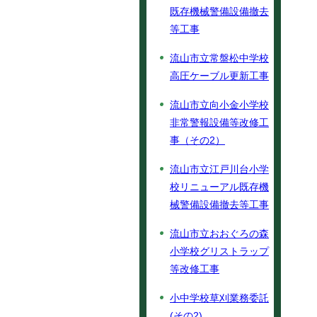
既存機械警備設備撤去
等工事
流山市立常盤松中学校
高圧ケーブル更新工事
流山市立向小金小学校
非常警報設備等改修工
事（その2）
流山市立江戸川台小学
校リニューアル既存機
械警備設備撤去等工事
流山市立おおぐろの森
小学校グリストラップ
等改修工事
小中学校草刈業務委託
(その2)