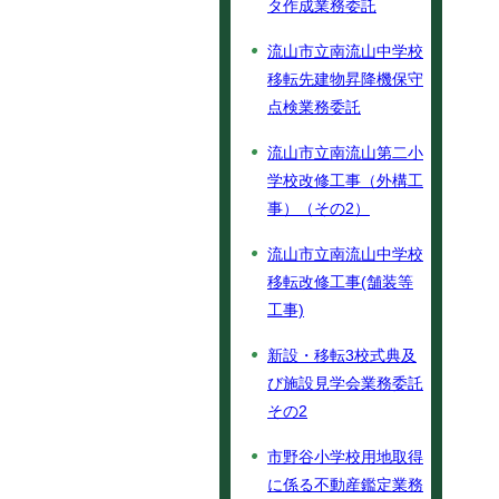
タ作成業務委託
流山市立南流山中学校
移転先建物昇降機保守
点検業務委託
流山市立南流山第二小
学校改修工事（外構工
事）（その2）
流山市立南流山中学校
移転改修工事(舗装等
工事)
新設・移転3校式典及
び施設見学会業務委託
その2
市野谷小学校用地取得
に係る不動産鑑定業務