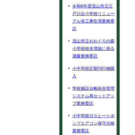
令和8年度流山市立江
戸川台小学校リニュー
アル等工事監理業務委
託
流山市立おおぐろの森
小学校校舎増築に係る
測量業務委託
小中学校定期刊行物購
入
学校施設台帳統合管理
システム再セットアッ
プ業務委託
小中学校ガスヒートポ
ンプエアコン保守点検
業務委託