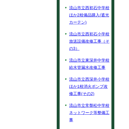
流山市立西初石中学校
ほか2校備品購入(遮光
カーテン)
流山市立西初石小学校
放送設備改修工事（そ
の3）
流山市立東深井中学校
給水管漏水改修工事
流山市立西深井小学校
ほか1校消火ポンプ改
修工事(その2)
流山市立常盤松中学校
ネットワーク等整備工
事