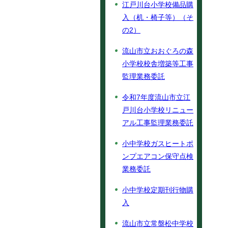
江戸川台小学校備品購
入（机・椅子等）（そ
の2）
流山市立おおぐろの森
小学校校舎増築等工事
監理業務委託
令和7年度流山市立江
戸川台小学校リニュー
アル工事監理業務委託
小中学校ガスヒートポ
ンプエアコン保守点検
業務委託
小中学校定期刊行物購
入
流山市立常盤松中学校