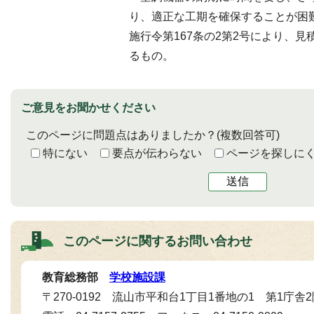
り、適正な工期を確保することが困
施行令第167条の2第2号により、
るもの。
ご意見をお聞かせください
このページに問題点はありましたか？
(複数回答可)
特にない
要点が伝わらない
ページを探しに
送信
このページに関する
お問い合わせ
教育総務部
学校施設課
〒270-0192 流山市平和台1丁目1番地の1 第1庁舎