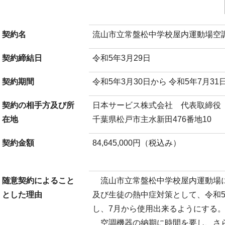
契約名
流山市立常盤松中学校屋内運動場空
契約締結日
令和5年3月29日
契約期間
令和5年3月30日から 令和5年7月31
契約の相手方及び所
日本サービス株式会社 代表取締役
在地
千葉県松戸市主水新田476番地10
契約金額
84,645,000円（税込み）
随意契約によること
流山市立常盤松中学校屋内運動場
とした理由
及び生徒の熱中症対策として、令和
し、7月から使用出来るようにする
空調機器の納期に時間を要し、さら