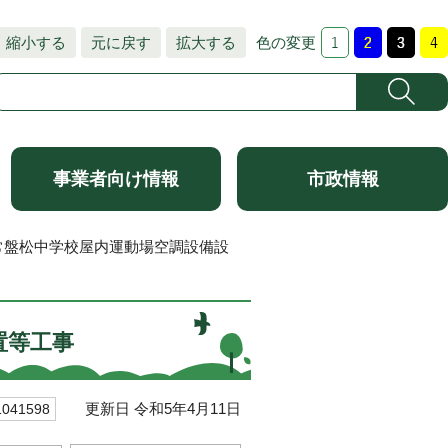
縮小する
元に戻す
拡大する
色の変更
事業者向け情報
市政情報
常盤松中学校屋内運動場空調設備設
置等工事
更新日 令和5年4月11日
41598