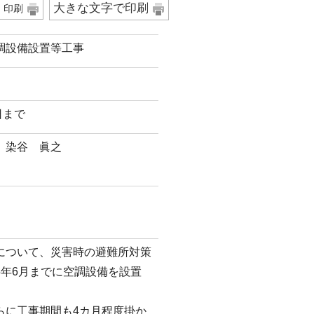
大きな文字で印刷
印刷
調設備設置等工事
日まで
 染谷 眞之
について、災害時の避難所対策
5年6月までに空調設備を設置
。
に工事期間も4カ月程度掛か