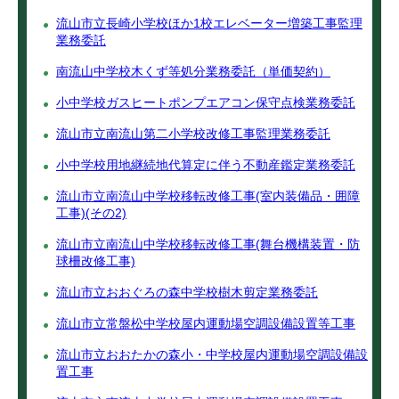
流山市立長崎小学校ほか1校エレベーター増築工事監理
業務委託
南流山中学校木くず等処分業務委託（単価契約）
小中学校ガスヒートポンプエアコン保守点検業務委託
流山市立南流山第二小学校改修工事監理業務委託
小中学校用地継続地代算定に伴う不動産鑑定業務委託
流山市立南流山中学校移転改修工事(室内装備品・囲障
工事)(その2)
流山市立南流山中学校移転改修工事(舞台機構装置・防
球柵改修工事)
流山市立おおぐろの森中学校樹木剪定業務委託
流山市立常盤松中学校屋内運動場空調設備設置等工事
流山市立おおたかの森小・中学校屋内運動場空調設備設
置工事