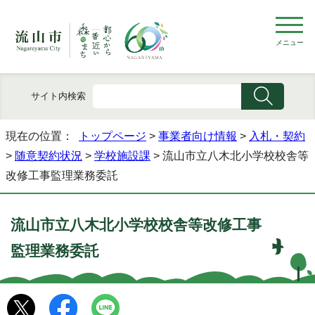
メニュー
サイト内検索
現在の位置：
トップページ
>
事業者向け情報
>
入札・契約
>
随意契約状況
>
学校施設課
> 流山市立八木北小学校校舎等
改修工事監理業務委託
流山市立八木北小学校校舎等改修工事
監理業務委託