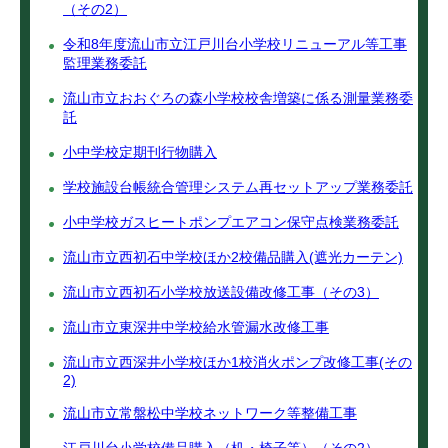
（その2）
令和8年度流山市立江戸川台小学校リニューアル等工事
監理業務委託
流山市立おおぐろの森小学校校舎増築に係る測量業務委
託
小中学校定期刊行物購入
学校施設台帳統合管理システム再セットアップ業務委託
小中学校ガスヒートポンプエアコン保守点検業務委託
流山市立西初石中学校ほか2校備品購入(遮光カーテン)
流山市立西初石小学校放送設備改修工事（その3）
流山市立東深井中学校給水管漏水改修工事
流山市立西深井小学校ほか1校消火ポンプ改修工事(その
2)
流山市立常盤松中学校ネットワーク等整備工事