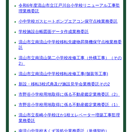
令和6年度流山市立江戸川台小学校リニューアル工事監
理業務委託
小中学校ガスヒートポンプエアコン保守点検業務委託
学校施設台帳図面データ作成業務委託
流山市立南流山中学校移転先建物昇降機保守点検業務委
託
流山市立南流山第二小学校改修工事（外構工事）（その
2）
流山市立南流山中学校移転改修工事(舗装等工事)
新設・移転3校式典及び施設見学会業務委託その2
市野谷小学校用地取得に係る不動産鑑定業務委託（2）
市野谷小学校用地取得に係る不動産鑑定業務委託（1）
流山市立長崎小学校ほか1校エレベーター増築工事監理
業務委託
南流山中学校木くず等処分業務委託（単価契約）