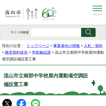
メニュー
サイト内検索
現在の位置：
トップページ
>
事業者向け情報
>
入札・契約
>
随意契約状況
>
学校施設課
> 流山市立南部中学校屋内運動
場空調設備設置工事
流山市立南部中学校屋内運動場空調設
備設置工事