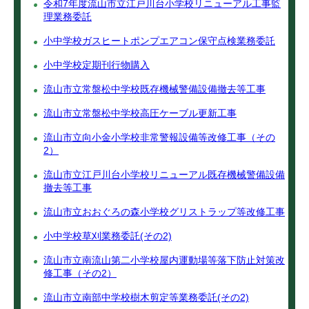
令和7年度流山市立江戸川台小学校リニューアル工事監
理業務委託
小中学校ガスヒートポンプエアコン保守点検業務委託
小中学校定期刊行物購入
流山市立常盤松中学校既存機械警備設備撤去等工事
流山市立常盤松中学校高圧ケーブル更新工事
流山市立向小金小学校非常警報設備等改修工事（その
2）
流山市立江戸川台小学校リニューアル既存機械警備設備
撤去等工事
流山市立おおぐろの森小学校グリストラップ等改修工事
小中学校草刈業務委託(その2)
流山市立南流山第二小学校屋内運動場等落下防止対策改
修工事（その2）
流山市立南部中学校樹木剪定等業務委託(その2)