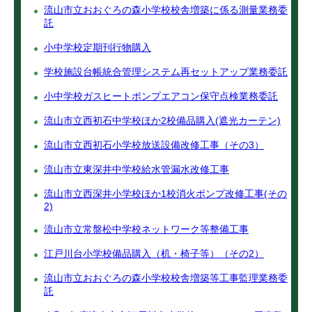
流山市立おおぐろの森小学校校舎増築に係る測量業務委
託
小中学校定期刊行物購入
学校施設台帳統合管理システム再セットアップ業務委託
小中学校ガスヒートポンプエアコン保守点検業務委託
流山市立西初石中学校ほか2校備品購入(遮光カーテン)
流山市立西初石小学校放送設備改修工事（その3）
流山市立東深井中学校給水管漏水改修工事
流山市立西深井小学校ほか1校消火ポンプ改修工事(その
2)
流山市立常盤松中学校ネットワーク等整備工事
江戸川台小学校備品購入（机・椅子等）（その2）
流山市立おおぐろの森小学校校舎増築等工事監理業務委
託