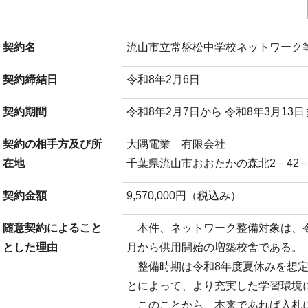
契約名
流山市立常盤松中学校ネットワーク
契約締結日
令和8年2月6日
契約期間
令和8年2月7日から 令和8年3月13
契約の相手方及び所
大隅電業 有限会社
在地
千葉県流山市おおたかの森北2－42－
契約金額
9,570,000円（税込み）
随意契約によること
本件、ネットワーク整備対象は、令
とした理由
月から供用開始の増築校舎である。
整備時期は令和8年度夏休みを想定
とによって、より充実した学習環境
このことから、本来であれば入札