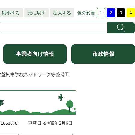
縮小する
元に戻す
拡大する
色の変更
事業者向け情報
市政情報
常盤松中学校ネットワーク等整備工
事
更新日 令和8年2月6日
052678