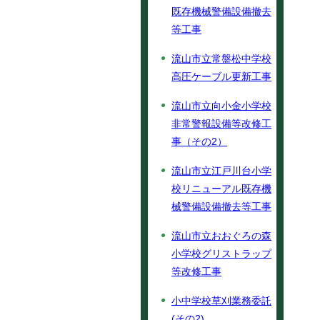
既存機械警備設備撤去
等工事
流山市立常盤松中学校
高圧ケーブル更新工事
流山市立向小金小学校
非常警報設備等改修工
事（その2）
流山市立江戸川台小学
校リニューアル既存機
械警備設備撤去等工事
流山市立おおぐろの森
小学校グリストラップ
等改修工事
小中学校草刈業務委託
(その2)