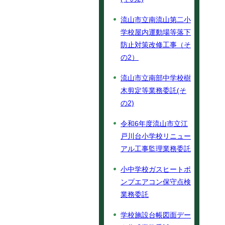
流山市立南流山第二小
学校屋内運動場等落下
防止対策改修工事（そ
の2）
流山市立南部中学校樹
木剪定等業務委託(そ
の2)
令和6年度流山市立江
戸川台小学校リニュー
アル工事監理業務委託
小中学校ガスヒートポ
ンプエアコン保守点検
業務委託
学校施設台帳図面デー