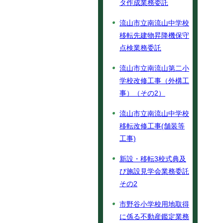
タ作成業務委託
流山市立南流山中学校
移転先建物昇降機保守
点検業務委託
流山市立南流山第二小
学校改修工事（外構工
事）（その2）
流山市立南流山中学校
移転改修工事(舗装等
工事)
新設・移転3校式典及
び施設見学会業務委託
その2
市野谷小学校用地取得
に係る不動産鑑定業務