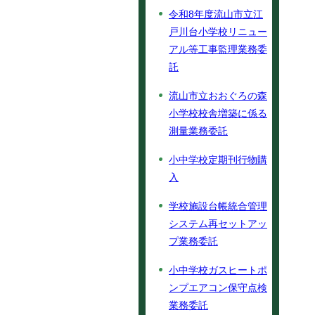
令和8年度流山市立江
戸川台小学校リニュー
アル等工事監理業務委
託
流山市立おおぐろの森
小学校校舎増築に係る
測量業務委託
小中学校定期刊行物購
入
学校施設台帳統合管理
システム再セットアッ
プ業務委託
小中学校ガスヒートポ
ンプエアコン保守点検
業務委託