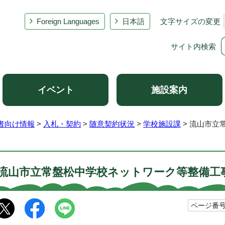
Foreign Languages
日本語
文字サイズの変更
サイト内検索
イベント
施設案内
者向け情報
>
入札・契約
>
随意契約状況
>
学校施設課
> 流山市立
流山市立常盤松中学校ネットワーク等整備工
ページ番号1