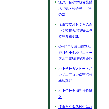
江戸川台小学校備品購
入（机・椅子等）（そ
の2）
流山市立おおぐろの森
小学校校舎増築等工事
監理業務委託
令和7年度流山市立江
戸川台小学校リニュー
アル工事監理業務委託
小中学校ガスヒートポ
ンプエアコン保守点検
業務委託
小中学校定期刊行物購
入
流山市立常盤松中学校