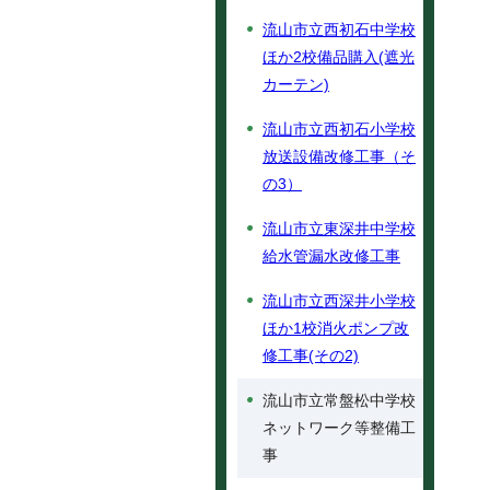
流山市立西初石中学校
ほか2校備品購入(遮光
カーテン)
流山市立西初石小学校
放送設備改修工事（そ
の3）
流山市立東深井中学校
給水管漏水改修工事
流山市立西深井小学校
ほか1校消火ポンプ改
修工事(その2)
流山市立常盤松中学校
ネットワーク等整備工
事