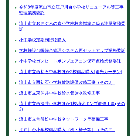
令和8年度流山市立江戸川台小学校リニューアル等工事
監理業務委託
流山市立おおぐろの森小学校校舎増築に係る測量業務委
託
小中学校定期刊行物購入
学校施設台帳統合管理システム再セットアップ業務委託
小中学校ガスヒートポンプエアコン保守点検業務委託
流山市立西初石中学校ほか2校備品購入(遮光カーテン)
流山市立西初石小学校放送設備改修工事（その3）
流山市立東深井中学校給水管漏水改修工事
流山市立西深井小学校ほか1校消火ポンプ改修工事(その
2)
流山市立常盤松中学校ネットワーク等整備工事
江戸川台小学校備品購入（机・椅子等）（その2）