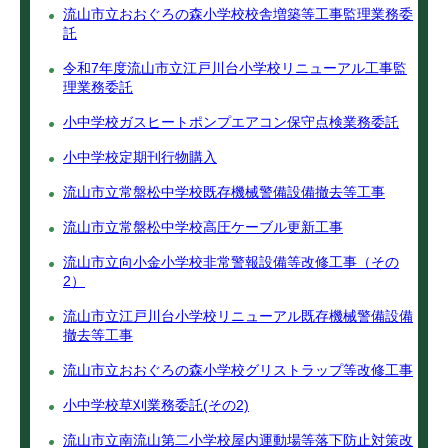
流山市立おおぐろの森小学校校舎増築等工事監理業務委
託
令和7年度流山市立江戸川台小学校リニューアル工事監
理業務委託
小中学校ガスヒートポンプエアコン保守点検業務委託
小中学校定期刊行物購入
流山市立常盤松中学校既存機械警備設備撤去等工事
流山市立常盤松中学校高圧ケーブル更新工事
流山市立向小金小学校非常警報設備等改修工事（その
2）
流山市立江戸川台小学校リニューアル既存機械警備設備
撤去等工事
流山市立おおぐろの森小学校グリストラップ等改修工事
小中学校草刈業務委託(その2)
流山市立南流山第二小学校屋内運動場等落下防止対策改