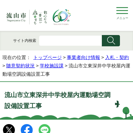
メニュー
サイト内検索
現在の位置：
トップページ
>
事業者向け情報
>
入札・契約
>
随意契約状況
>
学校施設課
> 流山市立東深井中学校屋内運
動場空調設備設置工事
流山市立東深井中学校屋内運動場空調
設備設置工事