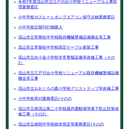
令和7年度流山市立江戸川台小学校リニューアル工事監
理業務委託
小中学校ガスヒートポンプエアコン保守点検業務委託
小中学校定期刊行物購入
流山市立常盤松中学校既存機械警備設備撤去等工事
流山市立常盤松中学校高圧ケーブル更新工事
流山市立向小金小学校非常警報設備等改修工事（その
2）
流山市立江戸川台小学校リニューアル既存機械警備設備
撤去等工事
流山市立おおぐろの森小学校グリストラップ等改修工事
小中学校草刈業務委託(その2)
流山市立南流山第二小学校屋内運動場等落下防止対策改
修工事（その2）
流山市立南部中学校樹木剪定等業務委託(その2)