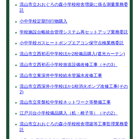
流山市立おおぐろの森小学校校舎増築に係る測量業務委
託
小中学校定期刊行物購入
学校施設台帳統合管理システム再セットアップ業務委託
小中学校ガスヒートポンプエアコン保守点検業務委託
流山市立西初石中学校ほか2校備品購入(遮光カーテン)
流山市立西初石小学校放送設備改修工事（その3）
流山市立東深井中学校給水管漏水改修工事
流山市立西深井小学校ほか1校消火ポンプ改修工事(その
2)
流山市立常盤松中学校ネットワーク等整備工事
江戸川台小学校備品購入（机・椅子等）（その2）
流山市立おおぐろの森小学校校舎増築等工事監理業務委
託