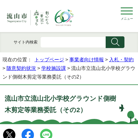
メニュー
サイト内検索
現在の位置：
トップページ
>
事業者向け情報
>
入札・契約
>
随意契約状況
>
学校施設課
> 流山市立流山北小学校グラウ
ンド側樹木剪定等業務委託（その2）
流山市立流山北小学校グラウンド側樹
木剪定等業務委託（その2）