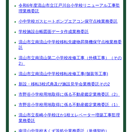
令和6年度流山市立江戸川台小学校リニューアル工事監
理業務委託
小中学校ガスヒートポンプエアコン保守点検業務委託
学校施設台帳図面データ作成業務委託
流山市立南流山中学校移転先建物昇降機保守点検業務委
託
流山市立南流山第二小学校改修工事（外構工事）（その
2）
流山市立南流山中学校移転改修工事(舗装等工事)
新設・移転3校式典及び施設見学会業務委託その2
市野谷小学校用地取得に係る不動産鑑定業務委託（2）
市野谷小学校用地取得に係る不動産鑑定業務委託（1）
流山市立長崎小学校ほか1校エレベーター増築工事監理
業務委託
南流山中学校木くず等処分業務委託（単価契約）