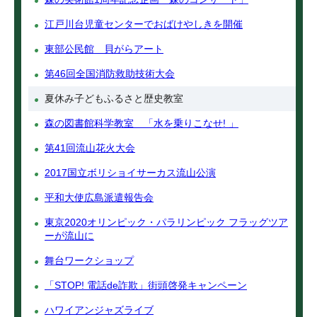
江戸川台児童センターでおばけやしきを開催
東部公民館 貝がらアート
第46回全国消防救助技術大会
夏休み子どもふるさと歴史教室
森の図書館科学教室 「水を乗りこなせ! 」
第41回流山花火大会
2017国立ボリショイサーカス流山公演
平和大使広島派遣報告会
東京2020オリンピック・パラリンピック フラッグツア
ーが流山に
舞台ワークショップ
「STOP! 電話de詐欺」街頭啓発キャンペーン
ハワイアンジャズライブ