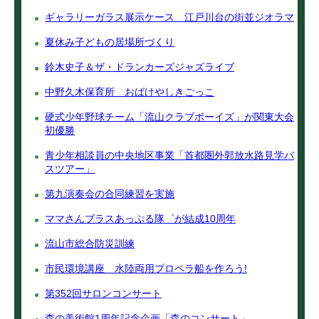
ギャラリーガラス展示ケース 江戸川台の街並ジオラマ
夏休み子どもの居場所づくり
鈴木史子＆ザ・ドランカーズジャズライブ
中野久木保育所 おばけやしきごっこ
硬式少年野球チーム「流山クラブボーイズ」が関東大会
初優勝
青少年相談員の中央地区事業「首都圏外郭放水路見学バ
スツアー」
第九演奏会の合同練習を実施
ママさんブラスあっぷる隊゜が結成10周年
流山市総合防災訓練
市民環境講座 水陸両用プロペラ船を作ろう!
第352回サロンコンサート
森の美術館1周年記念企画「森のコンサート」