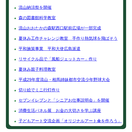
流山納涼祭を開催
森の図書館科学教室
流山おおたかの森駅西口駅前広場が一部完成
夏休み工作チャレンジ教室 手作り熱気球を飛ばそう
平和施策事業 平和大使広島派遣
リサイクル品で「風船ジェットカー」作り
夏休み親子料理教室
平成29年度流山・相馬姉妹都市交流少年野球大会
切り絵でミニ行灯作り
セブンイレブンと「シニアお仕事説明会」を開催
消費生活パネル展 お金の大切さを学ぶ講座
子どもアート交流企画「オリジナルアート傘を作ろう」