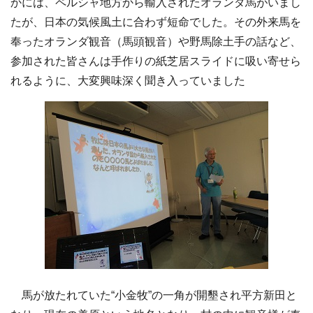
かには、ペルシャ地方から輸入されたオランダ馬がいまし
たが、日本の気候風土に合わず短命でした。その外来馬を
奉ったオランダ観音（馬頭観音）や野馬除土手の話など、
参加された皆さんは手作りの紙芝居スライドに吸い寄せら
れるように、大変興味深く聞き入っていました
馬が放たれていた“小金牧”の一角が開墾され平方新田と