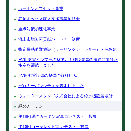
カーボンオフセット事業
宅配ボックス購入支援事業補助金
重点対策加速化事業
流山市脱炭素貢献パートナー制度
指定暑熱避難施設（クーリングシェルター）・涼み処
EV用充電インフラの整備および脱炭素の推進に向けた
協定を締結しました
EV用充電設備の整備の取り組み
ゼロカーボンシティを表明しました
ウォータースタンド株式会社による給水機設置場所
緑のカーテン
第18回緑のカーテン写真コンテスト 投票
第16回ゴーヤレシピコンテスト 投票