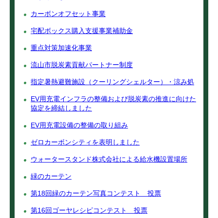
カーボンオフセット事業
宅配ボックス購入支援事業補助金
重点対策加速化事業
流山市脱炭素貢献パートナー制度
指定暑熱避難施設（クーリングシェルター）・涼み処
EV用充電インフラの整備および脱炭素の推進に向けた
協定を締結しました
EV用充電設備の整備の取り組み
ゼロカーボンシティを表明しました
ウォータースタンド株式会社による給水機設置場所
緑のカーテン
第18回緑のカーテン写真コンテスト 投票
第16回ゴーヤレシピコンテスト 投票