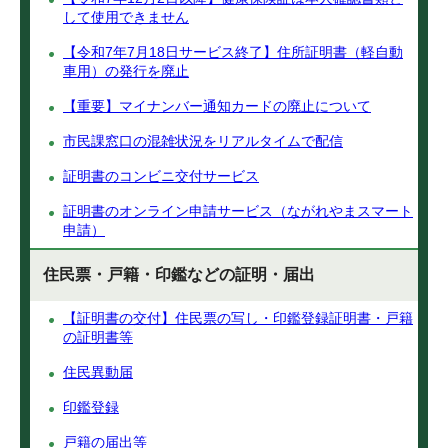
して使用できません
【令和7年7月18日サービス終了】住所証明書（軽自動
車用）の発行を廃止
【重要】マイナンバー通知カードの廃止について
市民課窓口の混雑状況をリアルタイムで配信
証明書のコンビニ交付サービス
証明書のオンライン申請サービス（ながれやまスマート
申請）
住民票・戸籍・印鑑などの証明・届出
【証明書の交付】住民票の写し・印鑑登録証明書・戸籍
の証明書等
住民異動届
印鑑登録
戸籍の届出等