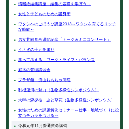
情報紙編集講座～編集の基礎を学ぼう～
女性と子どものための護身術
ワタシへのごほうび講座2018～ワタシを育てるリッチ
な時間～
男女共同参画週間記念「トーク＆ミニコンサート」
うさぎの十五夜飾り
笑って考える ワーク・ライフ・バランス
庭木の管理講習会
プラザ館 流山おもちゃ病院
利根運河の魅力（生物多様性シンポジウム）
大畔の森探検 虫と草花（生物多様性シンポジウム）
女性のための課題解決セミナー～仕事・地域づくりに役
立つチカラをつける～
令和元年11月普通救命講習