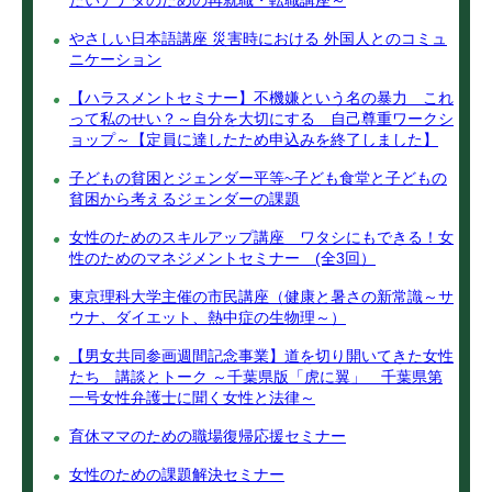
たいアナタのための再就職・転職講座～
やさしい日本語講座 災害時における 外国人とのコミュ
ニケーション
【ハラスメントセミナー】不機嫌という名の暴力 これ
って私のせい？～自分を大切にする 自己尊重ワークシ
ョップ～【定員に達したため申込みを終了しました】
子どもの貧困とジェンダー平等~子ども食堂と子どもの
貧困から考えるジェンダーの課題
女性のためのスキルアップ講座 ワタシにもできる！女
性のためのマネジメントセミナー (全3回）
東京理科大学主催の市民講座（健康と暑さの新常識～サ
ウナ、ダイエット、熱中症の生物理～）
【男女共同参画週間記念事業】道を切り開いてきた女性
たち 講談とトーク ～千葉県版「虎に翼」 千葉県第
一号女性弁護士に聞く女性と法律～
育休ママのための職場復帰応援セミナー
女性のための課題解決セミナー