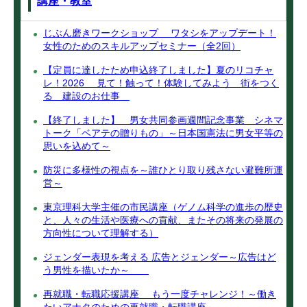
講座・教室
じぶん磨きワークショップ ワタシをアップデート！
女性のためのスキルアップセミナー（全2回）
【定員に達したため申込終了しました】夏のリコチャ
レ！2026 見て！触って！体験してみよう 街をつく
る 建設のお仕事
【終了しました】 男女共同参画週間記念事業 シネマ
トーク「ベアテの贈りもの」～日本国憲法に男女平等の
思いを込めて～
防災に多様性の視点を～誰ひとり取り残さない避難所運
営～
東京理科大学主催の市民講座（ゲノム科学の進歩の歴史
と、人々の生活や医療への貢献、またその将来の発展の
方向性について理解する）
ジェンダー表現を考える 広告とジェンダー～広告はど
う男性を描いたか～
再就職・転職応援講座 もう一度チャレンジ！～働き