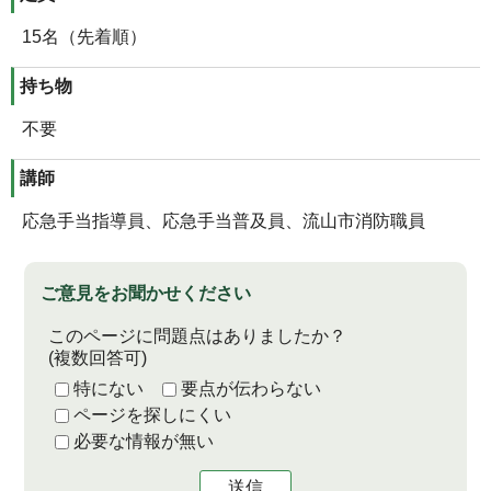
15名（先着順）
持ち物
不要
講師
応急手当指導員、応急手当普及員、流山市消防職員
ご意見をお聞かせください
このページに問題点はありましたか？
(複数回答可)
特にない
要点が伝わらない
ページを探しにくい
必要な情報が無い
送信