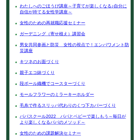
わたしへのごほうび講座～子育てが楽しくなる♪自分に
自信が持てる女性学講座～
女性のための再就職応援セミナー
ガーデニング（寄せ植え）講習会
男女共同参画と防災 女性の視点で！エンパワメント防
災講座
キツネのお面づくり
親子エコ鉢づくり
段ボール織機でコースターづくり
モールフラワーのミラーキーホルダー
毛糸で作るスリッパ代わりのくつ下カバーづくり
パパスクール2022 パパとベビーで楽しもう～毎日が
より楽しくなるパパのメソッド～
女性のための課題解決セミナー