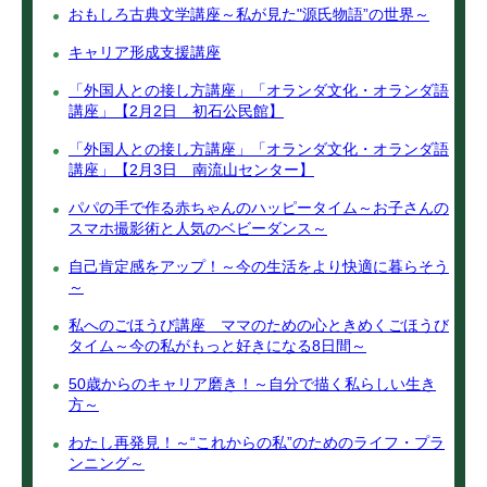
おもしろ古典文学講座～私が見た"源氏物語”の世界～
キャリア形成支援講座
「外国人との接し方講座」「オランダ文化・オランダ語
講座」【2月2日 初石公民館】
「外国人との接し方講座」「オランダ文化・オランダ語
講座」【2月3日 南流山センター】
パパの手で作る赤ちゃんのハッピータイム～お子さんの
スマホ撮影術と人気のベビーダンス～
自己肯定感をアップ！～今の生活をより快適に暮らそう
～
私へのごほうび講座 ママのための心ときめくごほうび
タイム～今の私がもっと好きになる8日間～
50歳からのキャリア磨き！～自分で描く私らしい生き
方～
わたし再発見！～“これからの私”のためのライフ・プラ
ンニング～