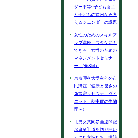
ダー平等~子ども食堂
と子どもの貧困から考
えるジェンダーの課題
女性のためのスキルア
ップ講座 ワタシにも
できる！女性のための
マネジメントセミナ
ー (全3回）
東京理科大学主催の市
民講座（健康と暑さの
新常識～サウナ、ダイ
エット、熱中症の生物
理～）
【男女共同参画週間記
念事業】道を切り開い
てきた女性たち 講談