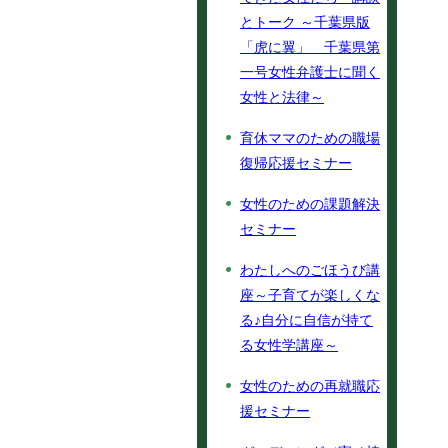
とトーク ～千葉県版
「虎に翼」 千葉県第
一号女性弁護士に聞く
女性と法律～
育休ママのための職場
復帰応援セミナー
女性のための課題解決
セミナー
わたしへのごほうび講
座～子育てが楽しくな
る♪自分に自信が持て
る女性学講座～
女性のための再就職応
援セミナー