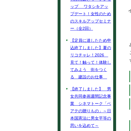
ップ ワタシをアッ
プデート！女性のため
のスキルアップセミナ
ー（全2回）
【定員に達したため申
込終了しました】夏の
リコチャレ！2026
見て！触って！体験し
てみよう 街をつく
る 建設のお仕事
【終了しました】 男
女共同参画週間記念事
業 シネマトーク「ベ
アテの贈りもの」～日
本国憲法に男女平等の
思いを込めて～