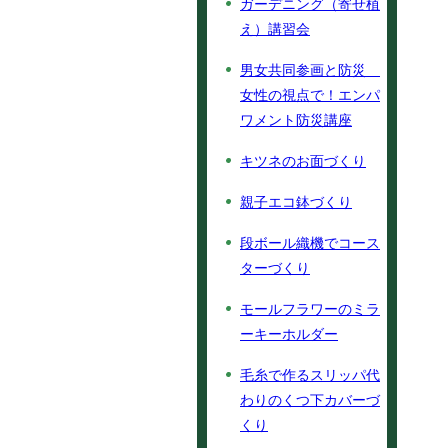
ガーデニング（寄せ植
え）講習会
男女共同参画と防災
女性の視点で！エンパ
ワメント防災講座
キツネのお面づくり
親子エコ鉢づくり
段ボール織機でコース
ターづくり
モールフラワーのミラ
ーキーホルダー
毛糸で作るスリッパ代
わりのくつ下カバーづ
くり