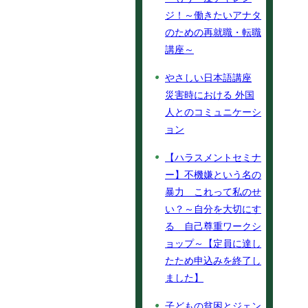
ジ！～働きたいアナタ
のための再就職・転職
講座～
やさしい日本語講座
災害時における 外国
人とのコミュニケーシ
ョン
【ハラスメントセミナ
ー】不機嫌という名の
暴力 これって私のせ
い？～自分を大切にす
る 自己尊重ワークシ
ョップ～【定員に達し
たため申込みを終了し
ました】
子どもの貧困とジェン