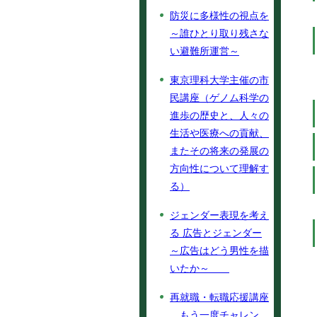
防災に多様性の視点を
～誰ひとり取り残さな
い避難所運営～
東京理科大学主催の市
民講座（ゲノム科学の
進歩の歴史と、人々の
生活や医療への貢献、
またその将来の発展の
方向性について理解す
る）
ジェンダー表現を考え
る 広告とジェンダー
～広告はどう男性を描
いたか～
再就職・転職応援講座
もう一度チャレン