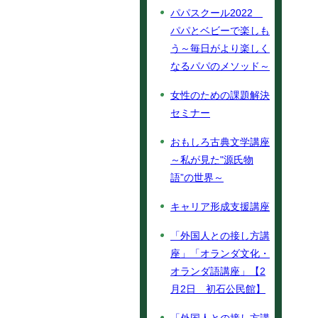
パパスクール2022
パパとベビーで楽しも
う～毎日がより楽しく
なるパパのメソッド～
女性のための課題解決
セミナー
おもしろ古典文学講座
～私が見た"源氏物
語”の世界～
キャリア形成支援講座
「外国人との接し方講
座」「オランダ文化・
オランダ語講座」【2
月2日 初石公民館】