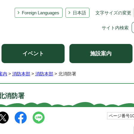
Foreign Languages
日本語
文字サイズの変更
サイト内検索
イベント
施設案内
案内
>
消防本部
>
消防本部
> 北消防署
北消防署
ページ番号101