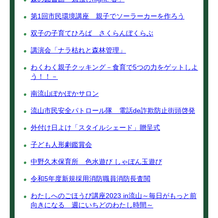
第1回市民環境講座 親子でソーラーカーを作ろう
双子の子育てひろば さくらんぼくらぶ
講演会「ナラ枯れと森林管理」
わくわく親子クッキング－食育で5つの力をゲットしよ
う！！－
南流山ぽかぽかサロン
流山市民安全パトロール隊 電話de詐欺防止街頭啓発
外付け日よけ「スタイルシェード」贈呈式
子ども人形劇鑑賞会
中野久木保育所 色水遊び しゃぼん玉遊び
令和5年度新規採用消防職員消防長査閲
わたしへのごほうび講座2023 in流山～毎日がもっと前
向きになる 週にいちどのわたし時間～