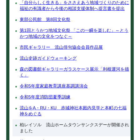
「自分らしく生きる」をささえあう地域づくりのために
福祉の有識者から今後の相談支援体制へ提言書を提出
東部公民館 第8回文化祭
第1回とうかつ地域文化祭 「この一瞬を楽しむ」～とう
かつ地域の文化をつなぐ～
市民ギャラリー 流山俳句協会会員作品展
流山史跡ガイドウォーキング
森の図書館ギャラリーガラスケース展示「利根運河を描
く」
令和5年度家庭教育講座基調講演会
令和5年度消防団夏季訓練
流山をA・RU・KU 赤城神社本殿内見学と本町の七福
神をめぐる
柏レイソル 流山ホームタウンサンクスデーが開催され
ました