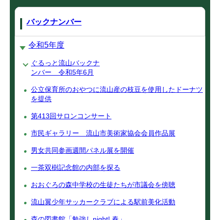
バックナンバー
令和5年度
ぐるっと流山バックナ
ンバー 令和5年6月
公立保育所のおやつに流山産の枝豆を使用したドーナツ
を提供
第413回サロンコンサート
市民ギャラリー 流山市美術家協会会員作品展
男女共同参画週間パネル展を開催
一茶双樹記念館の内部を探る
おおぐろの森中学校の生徒たちが市議会を傍聴
流山翼少年サッカークラブによる駅前美化活動
森の図書館「勉強しnight! 春」