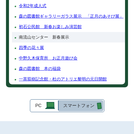
令和2年成人式
森の図書館ギャラリーガラス展示 「正月のあそび展」
初石公民館 新春お楽しみ演芸館
南流山センター 新春展示
四季の花々展
中野久木保育所 お正月遊び会
森の図書館 本の福袋
一茶双樹記念館・杜のアトリエ黎明の元日開館
PC
スマートフォン