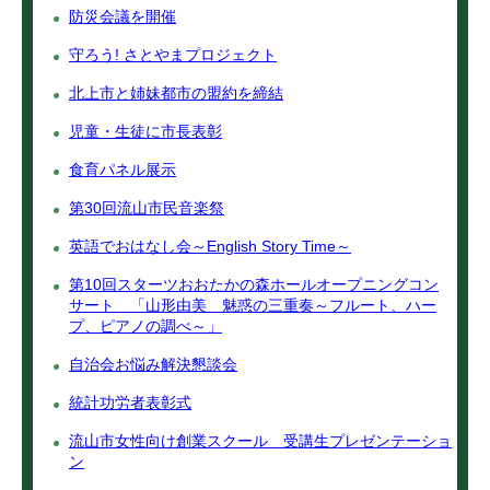
防災会議を開催
守ろう! さとやまプロジェクト
北上市と姉妹都市の盟約を締結
児童・生徒に市長表彰
食育パネル展示
第30回流山市民音楽祭
英語でおはなし会～English Story Time～
第10回スターツおおたかの森ホールオープニングコン
サート 「山形由美 魅惑の三重奏～フルート、ハー
プ、ピアノの調べ～」
自治会お悩み解決懇談会
統計功労者表彰式
流山市女性向け創業スクール 受講生プレゼンテーショ
ン