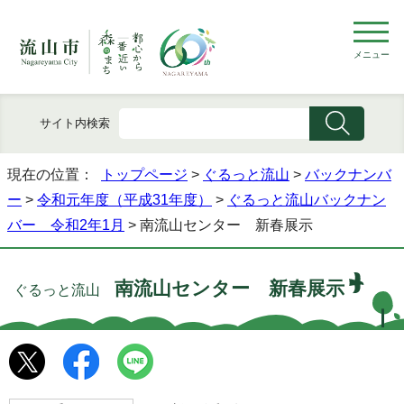
メニュー
サイト内検索
現在の位置：
トップページ
>
ぐるっと流山
>
バックナンバ
ー
>
令和元年度（平成31年度）
>
ぐるっと流山バックナン
バー 令和2年1月
> 南流山センター 新春展示
南流山センター 新春展示
ぐるっと流山