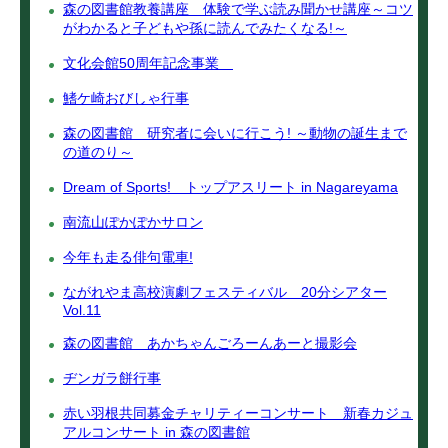
森の図書館教養講座 体験で学ぶ読み聞かせ講座～コツ
がわかると子どもや孫に読んでみたくなる!～
文化会館50周年記念事業
鰭ケ崎おびしゃ行事
森の図書館 研究者に会いに行こう! ～動物の誕生まで
の道のり～
Dream of Sports! トップアスリート in Nagareyama
南流山ぽかぽかサロン
今年も走る俳句電車!
ながれやま高校演劇フェスティバル 20分シアター
Vol.11
森の図書館 あかちゃんごろーんあーと撮影会
ヂンガラ餅行事
赤い羽根共同募金チャリティーコンサート 新春カジュ
アルコンサート in 森の図書館