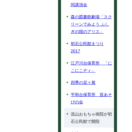
同講演会
森の図書館劇場「スク
リーンでみよう ふし
ぎの国のアリス」
初石公民館まつり
2017
江戸川台保育所 「に
こにこディ」
四季の花々展
平和台保育所 昔あそ
びの会
流山おもちゃ病院が初
石公民館で開院