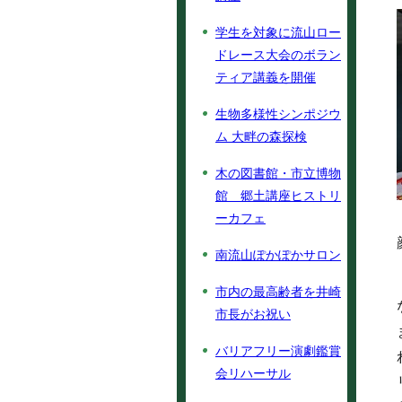
学生を対象に流山ロー
ドレース大会のボラン
ティア講義を開催
生物多様性シンポジウ
ム 大畔の森探検
木の図書館・市立博物
館 郷土講座ヒストリ
ーカフェ
南流山ぽかぽかサロン
市内の最高齢者を井崎
市長がお祝い
バリアフリー演劇鑑賞
会リハーサル