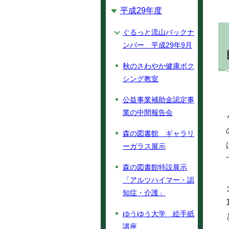
平成29年度
ぐるっと流山バックナ
ンバー 平成29年9月
秋のさわやか健康ボク
シング教室
公益事業補助金認定事
業の中間報告会
森の図書館 ギャラリ
ーガラス展示
森の図書館特設展示
「アルツハイマー・認
知症・介護」
ゆうゆう大学 絵手紙
講座