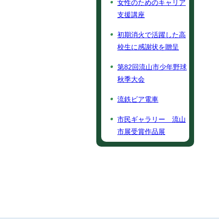
女性のためのキャリア
支援講座
初期消火で活躍した高
校生に感謝状を贈呈
第82回流山市少年野球
秋季大会
流鉄ビア電車
市民ギャラリー 流山
市展受賞作品展