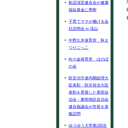
歌謡演芸連合会が健康
福祉基金に寄附
子育てママが働ける会
社説明会 in 流山
中野久木保育所 秋ま
つりごっこ
向小金保育所 ほのぼ
の会
防災功労者内閣総理大
臣表彰・防災担当大臣
表彰を受賞した美田自
治会・東部地区自治会
連合協議会が市長を表
敬訪問
ゆうゆう大学第2回合