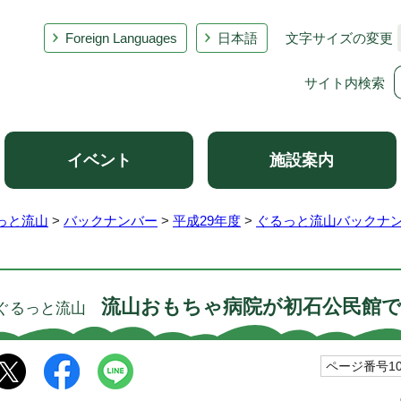
Foreign Languages
日本語
文字サイズの変更
サイト内検索
イベント
施設案内
っと流山
>
バックナンバー
>
平成29年度
>
ぐるっと流山バックナン
流山おもちゃ病院が初石公民館
ぐるっと流山
ページ番号101