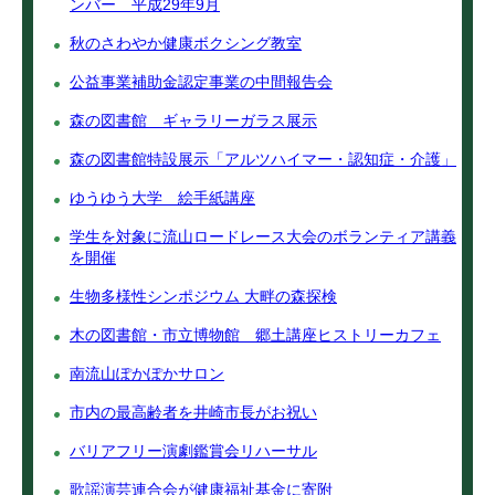
ンバー 平成29年9月
秋のさわやか健康ボクシング教室
公益事業補助金認定事業の中間報告会
森の図書館 ギャラリーガラス展示
森の図書館特設展示「アルツハイマー・認知症・介護」
ゆうゆう大学 絵手紙講座
学生を対象に流山ロードレース大会のボランティア講義
を開催
生物多様性シンポジウム 大畔の森探検
木の図書館・市立博物館 郷土講座ヒストリーカフェ
南流山ぽかぽかサロン
市内の最高齢者を井崎市長がお祝い
バリアフリー演劇鑑賞会リハーサル
歌謡演芸連合会が健康福祉基金に寄附