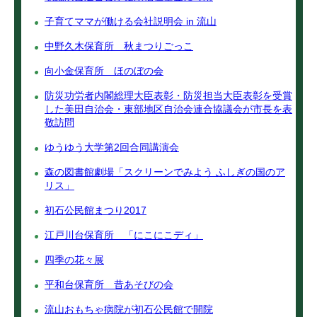
子育てママが働ける会社説明会 in 流山
中野久木保育所 秋まつりごっこ
向小金保育所 ほのぼの会
防災功労者内閣総理大臣表彰・防災担当大臣表彰を受賞
した美田自治会・東部地区自治会連合協議会が市長を表
敬訪問
ゆうゆう大学第2回合同講演会
森の図書館劇場「スクリーンでみよう ふしぎの国のア
リス」
初石公民館まつり2017
江戸川台保育所 「にこにこディ」
四季の花々展
平和台保育所 昔あそびの会
流山おもちゃ病院が初石公民館で開院