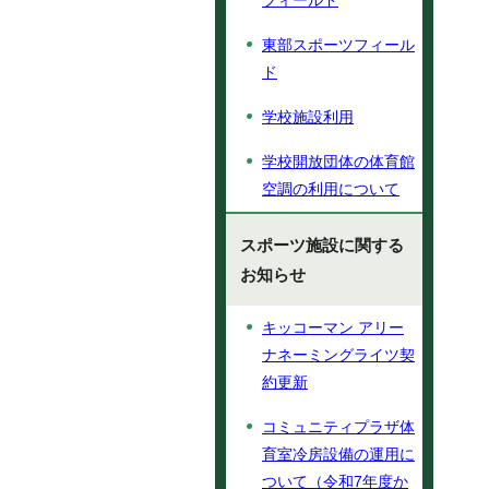
フィールド
東部スポーツフィール
ド
学校施設利用
学校開放団体の体育館
空調の利用について
スポーツ施設に関する
お知らせ
キッコーマン アリー
ナネーミングライツ契
約更新
コミュニティプラザ体
育室冷房設備の運用に
ついて（令和7年度か