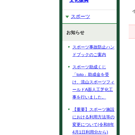
文化振興
スポーツ
お知らせ
スポーツ事故防止ハン
ドブックのご案内
スポーツ助成くじ
「toto」助成金を受
け、流山スポーツフィ
ールドA面人工芝化工
事を行いました。
【重要】スポーツ施設
における利用方法等の
変更について(令和8年
4月1日利用分から)