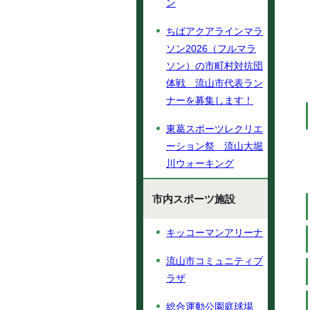
ン
ちばアクアラインマラ
ソン2026（フルマラ
ソン）の市町村対抗団
体戦 流山市代表ラン
ナーを募集します！
東葛スポーツレクリエ
ーション祭 流山大堀
川ウォーキング
市内スポーツ施設
キッコーマンアリーナ
流山市コミュニティプ
ラザ
総合運動公園庭球場