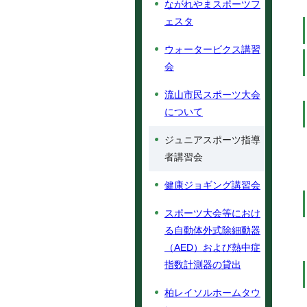
ながれやまスポーツフ
ェスタ
ウォータービクス講習
会
流山市民スポーツ大会
について
ジュニアスポーツ指導
者講習会
健康ジョギング講習会
スポーツ大会等におけ
る自動体外式除細動器
（AED）および熱中症
指数計測器の貸出
柏レイソルホームタウ