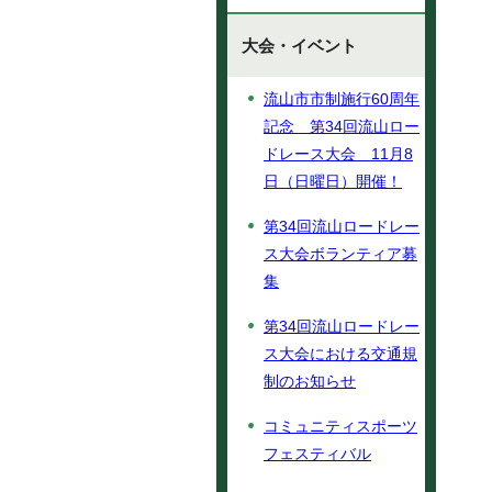
大会・イベント
流山市市制施行60周年
記念 第34回流山ロー
ドレース大会 11月8
日（日曜日）開催！
第34回流山ロードレー
ス大会ボランティア募
集
第34回流山ロードレー
ス大会における交通規
制のお知らせ
コミュニティスポーツ
フェスティバル