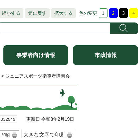
縮小する
元に戻す
拡大する
色の変更
事業者向け情報
市政情報
> ジュニアスポーツ指導者講習会
更新日 令和8年2月19日
32549
大きな文字で印刷
印刷