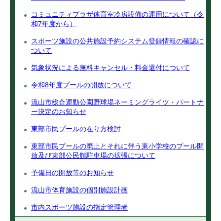
コミュニティプラザ体育室冷房設備の運用について（令
和7年度から）
スポーツ施設の公共施設予約システム登録情報の確認に
ついて
気象状況による無料キャンセル・料金還付について
令和8年度プールの開放について
流山市総合運動公園野球場ネーミングライツ・パートナ
ー決定のお知らせ
東部市民プールの在り方検討
東部市民プールの廃止とそれに伴う東小学校のプール開
放及び東部公民館駐車場の拡張について
予備日の開放等のお知らせ
流山市体育施設の個別施設計画
市内スポーツ施設の指定管理者