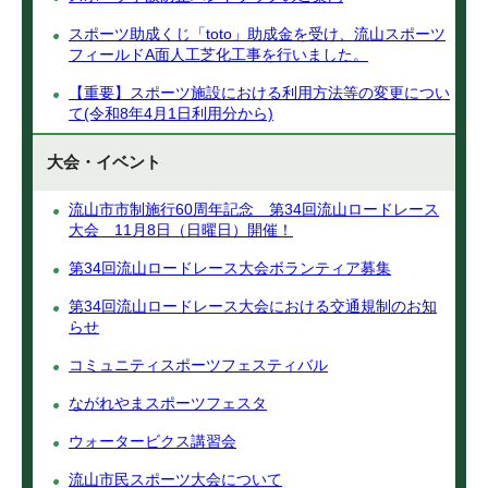
スポーツ助成くじ「toto」助成金を受け、流山スポーツ
フィールドA面人工芝化工事を行いました。
【重要】スポーツ施設における利用方法等の変更につい
て(令和8年4月1日利用分から)
大会・イベント
流山市市制施行60周年記念 第34回流山ロードレース
大会 11月8日（日曜日）開催！
第34回流山ロードレース大会ボランティア募集
第34回流山ロードレース大会における交通規制のお知
らせ
コミュニティスポーツフェスティバル
ながれやまスポーツフェスタ
ウォータービクス講習会
流山市民スポーツ大会について