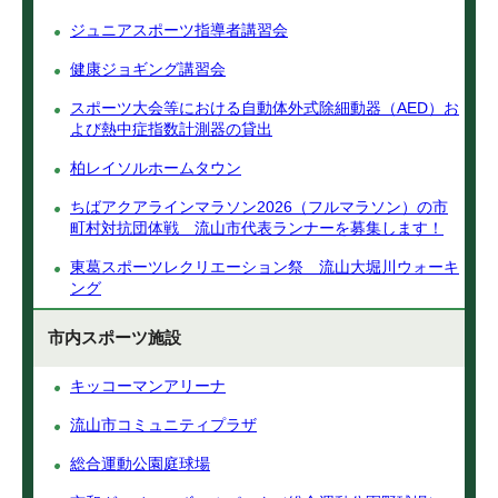
ジュニアスポーツ指導者講習会
健康ジョギング講習会
スポーツ大会等における自動体外式除細動器（AED）お
よび熱中症指数計測器の貸出
柏レイソルホームタウン
ちばアクアラインマラソン2026（フルマラソン）の市
町村対抗団体戦 流山市代表ランナーを募集します！
東葛スポーツレクリエーション祭 流山大堀川ウォーキ
ング
市内スポーツ施設
キッコーマンアリーナ
流山市コミュニティプラザ
総合運動公園庭球場