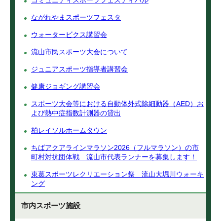
コミュニティスポーツフェスティバル
ながれやまスポーツフェスタ
ウォータービクス講習会
流山市民スポーツ大会について
ジュニアスポーツ指導者講習会
健康ジョギング講習会
スポーツ大会等における自動体外式除細動器（AED）お
よび熱中症指数計測器の貸出
柏レイソルホームタウン
ちばアクアラインマラソン2026（フルマラソン）の市
町村対抗団体戦 流山市代表ランナーを募集します！
東葛スポーツレクリエーション祭 流山大堀川ウォーキ
ング
市内スポーツ施設