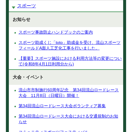
スポーツ
お知らせ
スポーツ事故防止ハンドブックのご案内
スポーツ助成くじ「toto」助成金を受け、流山スポーツ
フィールドA面人工芝化工事を行いました。
【重要】スポーツ施設における利用方法等の変更につい
て(令和8年4月1日利用分から)
大会・イベント
流山市市制施行60周年記念 第34回流山ロードレース
大会 11月8日（日曜日）開催！
第34回流山ロードレース大会ボランティア募集
第34回流山ロードレース大会における交通規制のお知
らせ