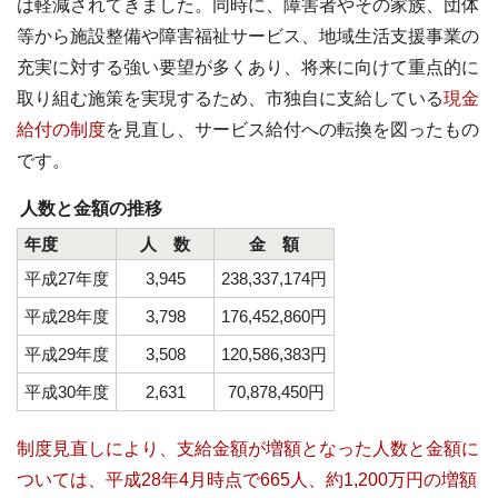
は軽減されてきました。同時に、障害者やその家族、団体
等から施設整備や障害福祉サービス、地域生活支援事業の
充実に対する強い要望が多くあり、将来に向けて重点的に
取り組む施策を実現するため、市独自に支給している
現金
給付の制度
を見直し、サービス給付への転換を図ったもの
です。
人数と金額の推移
年度
人 数
金 額
平成27年度
3,945
238,337,174円
平成28年度
3,798
176,452,860円
平成29年度
3,508
120,586,383円
平成30年度
2,631
70,878,450円
制度見直しにより、支給金額が増額となった人数と金額に
ついては、平成28年4月時点で665人、約1,200万円の増額