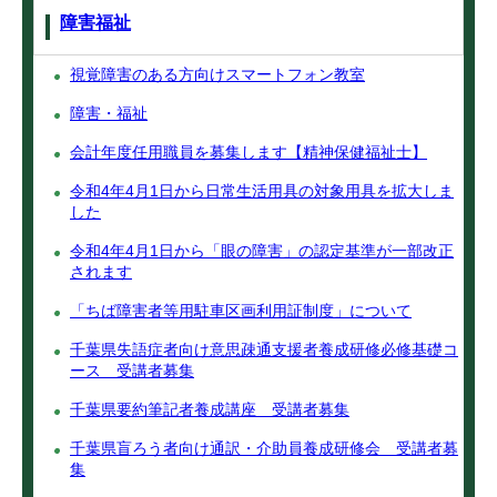
障害福祉
視覚障害のある方向けスマートフォン教室
障害・福祉
会計年度任用職員を募集します【精神保健福祉士】
令和4年4月1日から日常生活用具の対象用具を拡大しま
した
令和4年4月1日から「眼の障害」の認定基準が一部改正
されます
「ちば障害者等用駐車区画利用証制度」について
千葉県失語症者向け意思疎通支援者養成研修必修基礎コ
ース 受講者募集
千葉県要約筆記者養成講座 受講者募集
千葉県盲ろう者向け通訳・介助員養成研修会 受講者募
集