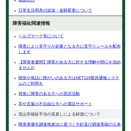
相談窓口
日常生活用具の追加・金額変更について
障害福祉関連情報
ヘルプマーク等について
障害により見守りが必要となる方に見守りシールを配布
します
【障害者週間】障害がある方に対する理解や関心を深め
ませんか
聴覚や発話に障がいのある方はNET119緊急通報システ
ムのご利用を
視覚に障害のある方への音訳活動
耳や言葉の不自由な方への電話サポート
流山市福祉手当の見直しによる財源について
障害者優先調達推進法に基づく方針及び調達実績の公表