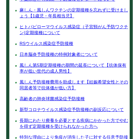
麻しん・風しんワクチンの定期接種を忘れずに受けまし
ょう【1歳児・年長相当児】
ヒトパピローマウイルス感染症（子宮頸がん予防ワクチ
ン)定期接種について
RSウイルス感染症予防接種
日本脳炎予防接種の特例対象者について
風しん第5期定期接種の期間の延長について【抗体保有
率が低い世代の成人男性】
風しん予防接種費用を助成します【妊娠希望女性とその
同居者等で抗体価が低い方】
高齢者の肺炎球菌感染症予防接種
新型コロナウイルス感染症予防接種の副反応について
長期にわたり療養を必要とする疾病にかかった方でやむ
を得ず定期接種を受けられなかった方へ
特別な理由により免疫が消失した子に対する任意予防接